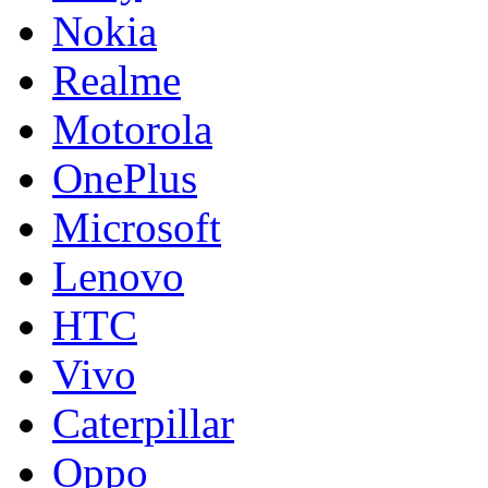
Nokia
Realme
Motorola
OnePlus
Microsoft
Lenovo
HTC
Vivo
Caterpillar
Oppo