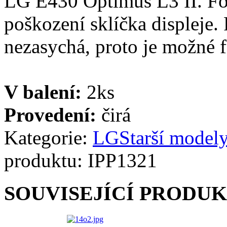
LG E430 Optimus L3 II. Fól
poškození sklíčka displeje. 
nezasychá, proto je možné fó
V balení:
2ks
Provedení:
čirá
Kategorie:
LG
Starší model
produktu:
IPP1321
SOUVISEJÍCÍ PRODU