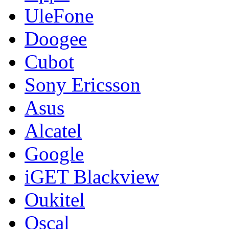
UleFone
Doogee
Cubot
Sony Ericsson
Asus
Alcatel
Google
iGET Blackview
Oukitel
Oscal