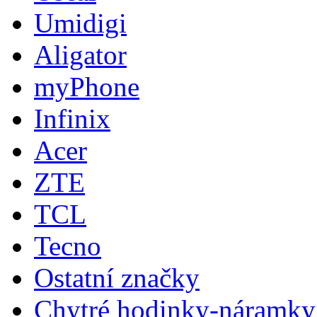
Umidigi
Aligator
myPhone
Infinix
Acer
ZTE
TCL
Tecno
Ostatní značky
Chytré hodinky-náramky