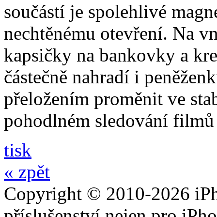
součástí je spolehlivé magne
nechtěnému otevření. Na vni
kapsičky na bankovky a kre
částečně nahradí i peněžen
přeložením proměnit ve stabi
pohodlném sledování filmů 
tisk
« zpět
Copyright © 2010-2026 iPh
příslušenství nejen pro iPh