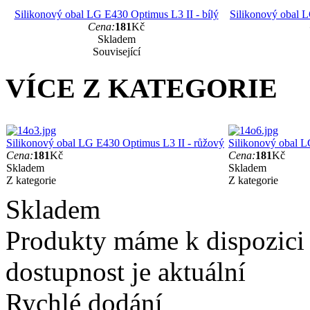
Silikonový obal LG E430 Optimus L3 II - bílý
Silikonový obal 
Cena:
181
Kč
Skladem
Související
VÍCE Z KATEGORIE
Silikonový obal LG E430 Optimus L3 II - růžový
Silikonový obal L
Cena:
181
Kč
Cena:
181
Kč
Skladem
Skladem
Z kategorie
Z kategorie
Skladem
Produkty máme k dispozici
dostupnost je aktuální
Rychlé dodání