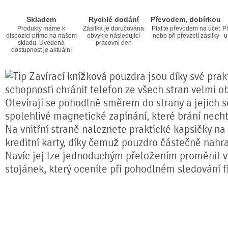
Skladem
Rychlé dodání
Převodem, dobírkou
Produkty máme k
Zásilka je doručována
Plaťte převodem na účet
Př
dispozici přímo na našem
obvykle následující
nebo při převzetí zásilky
u
skladu. Uvedená
pracovní den
dostupnost je aktuální
Zavírací knížková pouzdra jsou díky své prakt
schopnosti chránit telefon ze všech stran velmi o
Otevírají se pohodlně směrem do strany a jejich s
spolehlivé magnetické zapínání, které brání nech
Na vnitřní straně naleznete praktické kapsičky na
kreditní karty, díky čemuž pouzdro částečně nahr
Navíc jej lze jednoduchým přeložením proměnit ve
stojánek, který oceníte při pohodlném sledování fi