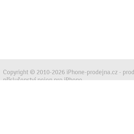
Copyright © 2010-2026 iPhone-prodejna.cz - pro
příslušenství nejen pro iPhone
Chraňte svůj mobilní telefon za každé situace, 
obalem, pouzdrem nebo krytem.