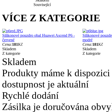
Skladem
Související
VÍCE Z KATEGORIE
Silikonové pouzdro obal Huawei Ascend P6 -
Silikonové pouzdr
červené
modré
Cena:
181
Kč
Cena:
181
Kč
Skladem
Skladem
Z kategorie
Z kategorie
Skladem
Produkty máme k dispozici
dostupnost je aktuální
Rychlé dodání
Zásilka je doručována obvyk