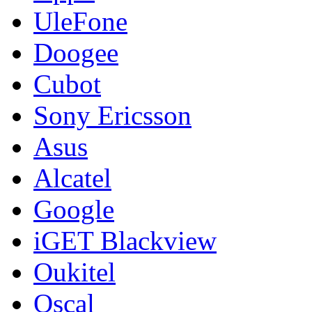
UleFone
Doogee
Cubot
Sony Ericsson
Asus
Alcatel
Google
iGET Blackview
Oukitel
Oscal