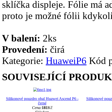
sklíčka displeje. Fólie má a
proto je možné fólii kdykoli
V balení:
2ks
Provedení:
čirá
Kategorie:
Huawei
P6
Kód 
SOUVISEJÍCÍ PRODU
Silikonové pouzdro obal Huawei Ascend P6 -
Silikonové pou
černé
Cena:
181
Kč