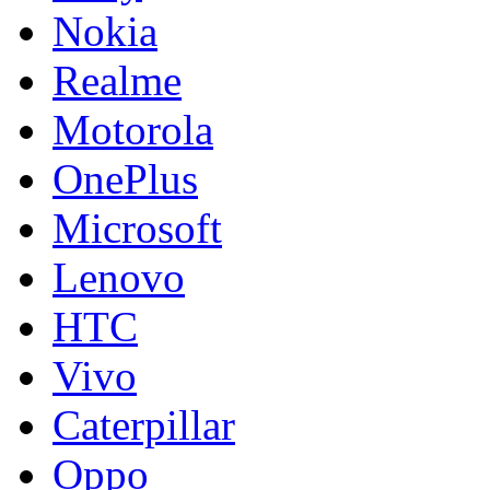
Nokia
Realme
Motorola
OnePlus
Microsoft
Lenovo
HTC
Vivo
Caterpillar
Oppo