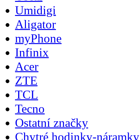
Umidigi
Aligator
myPhone
Infinix
Acer
ZTE
TCL
Tecno
Ostatní značky
Chytré hodinky-náramky