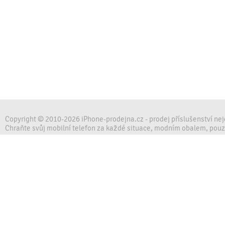
Copyright © 2010-2026 iPhone-prodejna.cz - prodej příslušenství ne
Chraňte svůj mobilní telefon za každé situace, modním obalem, pou