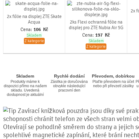
2x f
2x fólie na displej ZTE Skate
Acqua
2ks Flexi ochranná fólie na
displej pro ZTE Nubia Air 5G
Cena:
106
Kč
Cena:
197
Kč
Skladem
Z kategorie
Skladem
Z kategorie
Skladem
Rychlé dodání
Převodem, dobírkou
Produkty máme k
Zásilka je doručována
Plaťte převodem na účet
Př
dispozici přímo na našem
obvykle následující
nebo při převzetí zásilky
u
skladu. Uvedená
pracovní den
dostupnost je aktuální
Zavírací knížková pouzdra jsou díky své prakt
schopnosti chránit telefon ze všech stran velmi o
Otevírají se pohodlně směrem do strany a jejich s
spolehlivé magnetické zapínání, které brání nech