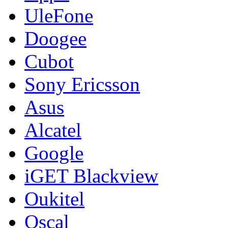
UleFone
Doogee
Cubot
Sony Ericsson
Asus
Alcatel
Google
iGET Blackview
Oukitel
Oscal