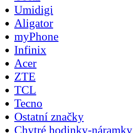
Umidigi
Aligator
myPhone
Infinix
Acer
ZTE
TCL
Tecno
Ostatní značky
Chytré hodinky-náramky