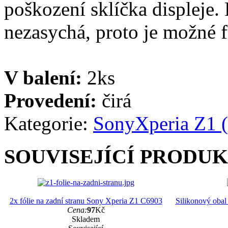
poškození sklíčka displeje. 
nezasychá, proto je možné fó
V balení:
2ks
Provedení:
čirá
Kategorie:
Sony
Xperia Z1 
SOUVISEJÍCÍ PRODU
2x fólie na zadní stranu Sony Xperia Z1 C6903
Silikonový obal
Cena:
97
Kč
Skladem