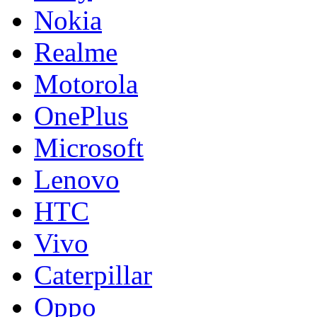
Nokia
Realme
Motorola
OnePlus
Microsoft
Lenovo
HTC
Vivo
Caterpillar
Oppo