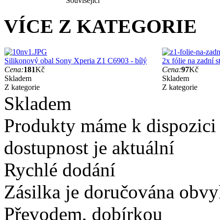
Související
VÍCE Z KATEGORIE
Silikonový obal Sony Xperia Z1 C6903 - bílý
2x fólie na zadní
Cena:
181
Kč
Cena:
97
Kč
Skladem
Skladem
Z kategorie
Z kategorie
Skladem
Produkty máme k dispozici
dostupnost je aktuální
Rychlé dodání
Zásilka je doručována obvyk
Převodem, dobírkou