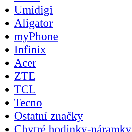
Umidigi
Aligator
myPhone
Infinix
Acer
ZTE
TCL
Tecno
Ostatní značky
Chytré hodinky-náramky