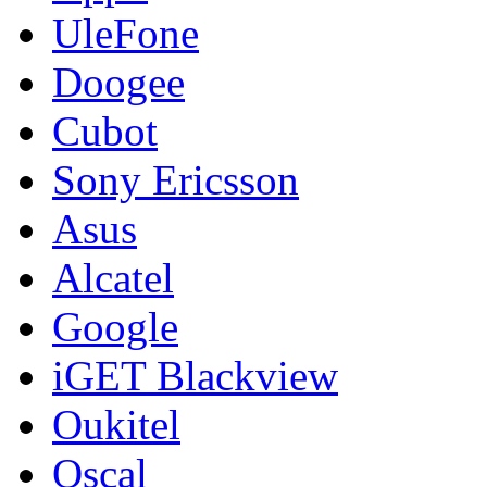
UleFone
Doogee
Cubot
Sony Ericsson
Asus
Alcatel
Google
iGET Blackview
Oukitel
Oscal