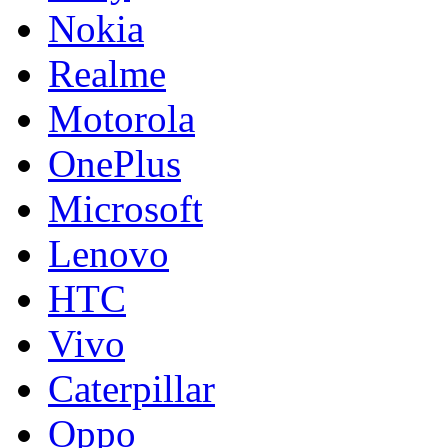
Nokia
Realme
Motorola
OnePlus
Microsoft
Lenovo
HTC
Vivo
Caterpillar
Oppo