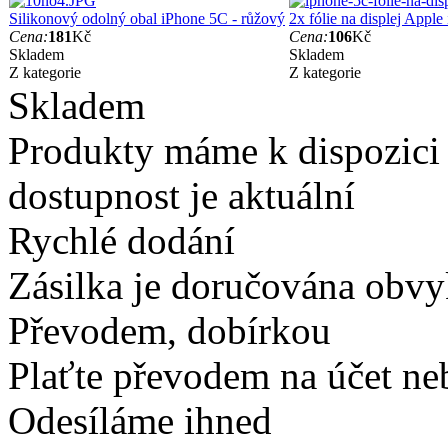
Silikonový odolný obal iPhone 5C - růžový
2x fólie na displej Appl
Cena:
181
Kč
Cena:
106
Kč
Skladem
Skladem
Z kategorie
Z kategorie
Skladem
Produkty máme k dispozici
dostupnost je aktuální
Rychlé dodání
Zásilka je doručována obvyk
Převodem, dobírkou
Plaťte převodem na účet neb
Odesíláme ihned