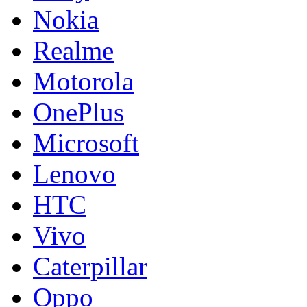
Nokia
Realme
Motorola
OnePlus
Microsoft
Lenovo
HTC
Vivo
Caterpillar
Oppo