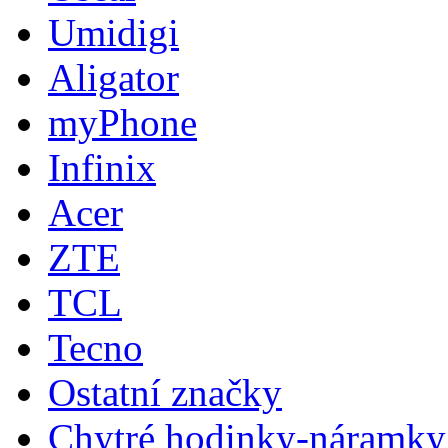
Umidigi
Aligator
myPhone
Infinix
Acer
ZTE
TCL
Tecno
Ostatní značky
Chytré hodinky-náramky