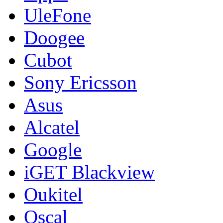
UleFone
Doogee
Cubot
Sony Ericsson
Asus
Alcatel
Google
iGET Blackview
Oukitel
Oscal