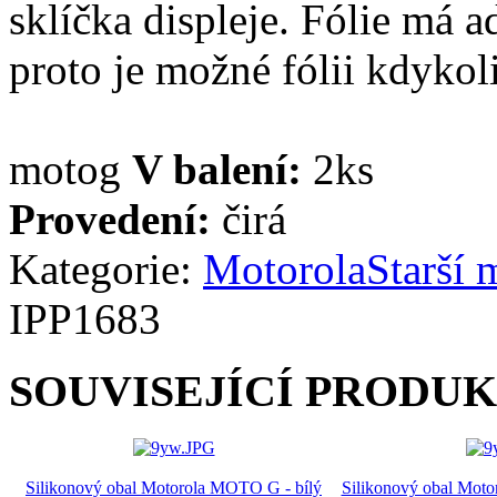
sklíčka displeje. Fólie má a
proto je možné fólii kdykoli
motog
V balení:
2ks
Provedení:
čirá
Kategorie:
Motorola
Starší 
IPP1683
SOUVISEJÍCÍ PRODU
Silikonový obal Motorola MOTO G - bílý
Silikonový obal Mot