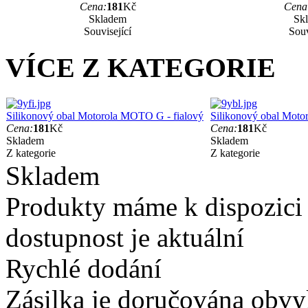
Cena:
181
Kč
Cena
Skladem
Sk
Související
Souv
VÍCE Z KATEGORIE
Silikonový obal Motorola MOTO G - fialový
Silikonový obal Mot
Cena:
181
Kč
Cena:
181
Kč
Skladem
Skladem
Z kategorie
Z kategorie
Skladem
Produkty máme k dispozici
dostupnost je aktuální
Rychlé dodání
Zásilka je doručována obvyk