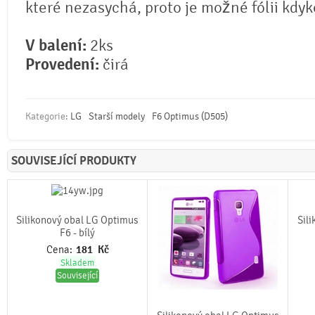
které nezasychá, proto je možné fólii kdyko
V balení:
2ks
Provedení:
čirá
Kategorie:
LG
Starší modely
F6 Optimus (D505)
SOUVISEJÍCÍ PRODUKTY
Silikonový obal LG Optimus
Sil
F6 - bílý
Cena:
181
Kč
Skladem
Související