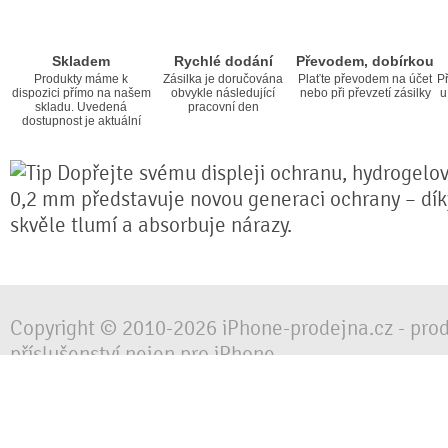
Skladem
Rychlé dodání
Převodem, dobírkou
Produkty máme k
Zásilka je doručována
Plaťte převodem na účet
Př
dispozici přímo na našem
obvykle následující
nebo při převzetí zásilky
u
skladu. Uvedená
pracovní den
dostupnost je aktuální
Dopřejte svému displeji ochranu, hydrogelová
0,2 mm představuje novou generaci ochrany – díky 
skvěle tlumí a absorbuje nárazy.
Copyright © 2010-2026 iPhone-prodejna.cz - pro
příslušenství nejen pro iPhone
Chraňte svůj mobilní telefon za každé situace, 
obalem, pouzdrem nebo krytem.