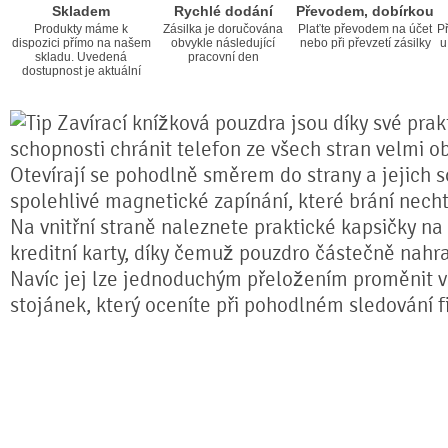
Skladem
Rychlé dodání
Převodem, dobírkou
Produkty máme k
Zásilka je doručována
Plaťte převodem na účet
Př
dispozici přímo na našem
obvykle následující
nebo při převzetí zásilky
u
skladu. Uvedená
pracovní den
dostupnost je aktuální
Zavírací knížková pouzdra jsou díky své prakt
schopnosti chránit telefon ze všech stran velmi o
Otevírají se pohodlně směrem do strany a jejich s
spolehlivé magnetické zapínání, které brání nech
Na vnitřní straně naleznete praktické kapsičky na
kreditní karty, díky čemuž pouzdro částečně nahr
Navíc jej lze jednoduchým přeložením proměnit ve
stojánek, který oceníte při pohodlném sledování fi