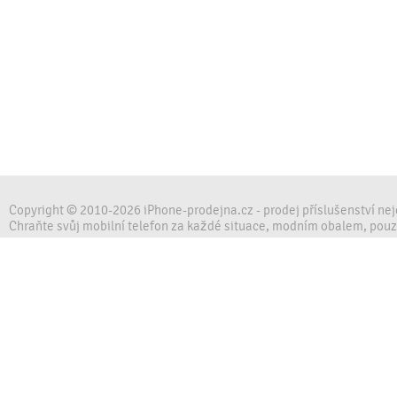
Copyright © 2010-2026 iPhone-prodejna.cz - prodej příslušenství ne
Chraňte svůj mobilní telefon za každé situace, modním obalem, pou