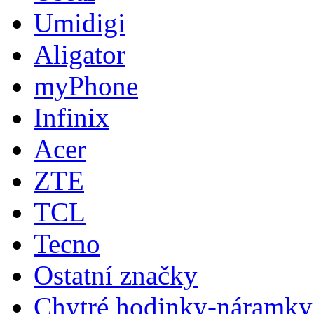
Umidigi
Aligator
myPhone
Infinix
Acer
ZTE
TCL
Tecno
Ostatní značky
Chytré hodinky-náramky