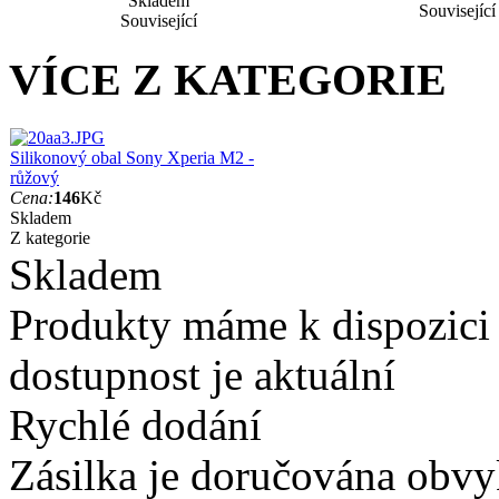
Skladem
Související
Související
VÍCE Z KATEGORIE
Silikonový obal Sony Xperia M2 -
růžový
Cena:
146
Kč
Skladem
Z kategorie
Skladem
Produkty máme k dispozici
dostupnost je aktuální
Rychlé dodání
Zásilka je doručována obvyk