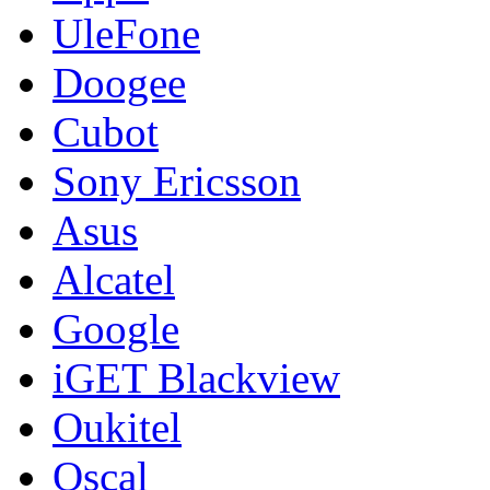
UleFone
Doogee
Cubot
Sony Ericsson
Asus
Alcatel
Google
iGET Blackview
Oukitel
Oscal