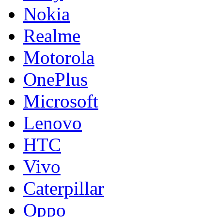
Nokia
Realme
Motorola
OnePlus
Microsoft
Lenovo
HTC
Vivo
Caterpillar
Oppo