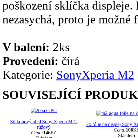
poškození sklíčka displeje. 
nezasychá, proto je možné fó
V balení:
2ks
Provedení:
čirá
Kategorie:
Sony
Xperia M2
SOUVISEJÍCÍ PRODU
Silikonový obal Sony Xperia M2 -
2x fólie na displej Sony 
růžový
Cena:
106
K
Cena:
146
Kč
Skladem