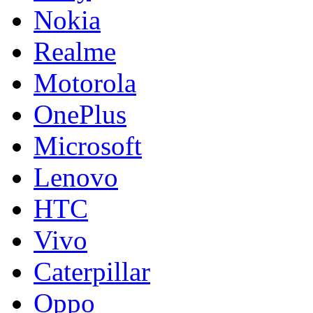
Nokia
Realme
Motorola
OnePlus
Microsoft
Lenovo
HTC
Vivo
Caterpillar
Oppo