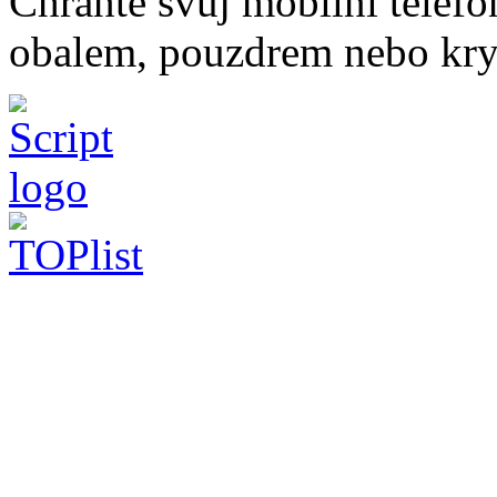
Chraňte svůj mobilní telef
obalem, pouzdrem nebo kry