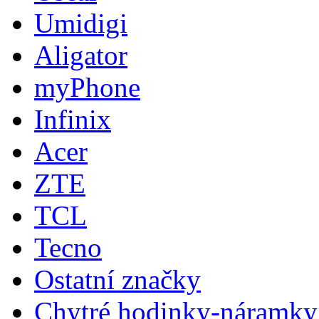
Umidigi
Aligator
myPhone
Infinix
Acer
ZTE
TCL
Tecno
Ostatní značky
Chytré hodinky-náramky