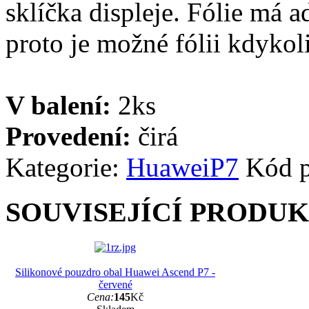
sklíčka displeje. Fólie má a
proto je možné fólii kdykoli
V balení:
2ks
Provedení:
čirá
Kategorie:
Huawei
P7
Kód 
SOUVISEJÍCÍ PRODU
Silikonové pouzdro obal Huawei Ascend P7 -
červené
Cena:
145
Kč