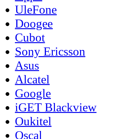
UleFone
Doogee
Cubot
Sony Ericsson
Asus
Alcatel
Google
iGET Blackview
Oukitel
Oscal