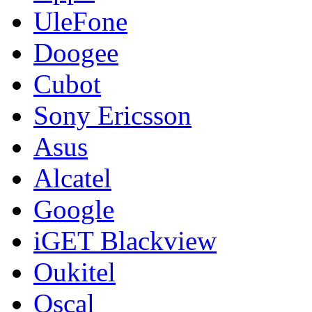
UleFone
Doogee
Cubot
Sony Ericsson
Asus
Alcatel
Google
iGET Blackview
Oukitel
Oscal