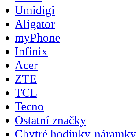
Umidigi
Aligator
myPhone
Infinix
Acer
ZTE
TCL
Tecno
Ostatní značky
Chytré hodinky-náramky