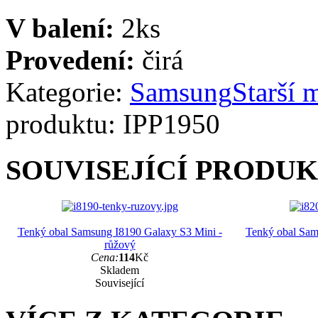
V balení:
2ks
Provedení:
čirá
Kategorie:
Samsung
Starší 
produktu:
IPP1950
SOUVISEJÍCÍ PRODU
Tenký obal Samsung I8190 Galaxy S3 Mini -
Tenký obal Sam
růžový
Cena:
114
Kč
Skladem
Související