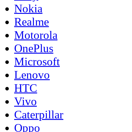
Nokia
Realme
Motorola
OnePlus
Microsoft
Lenovo
HTC
Vivo
Caterpillar
Oppo