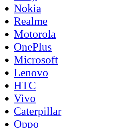
Nokia
Realme
Motorola
OnePlus
Microsoft
Lenovo
HTC
Vivo
Caterpillar
Oppo