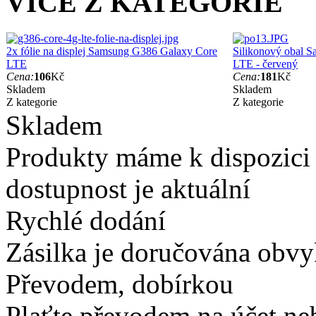
VÍCE Z KATEGORIE
2x fólie na displej Samsung G386 Galaxy Core
Silikonový obal 
LTE
LTE - červený
Cena:
106
Kč
Cena:
181
Kč
Skladem
Skladem
Z kategorie
Z kategorie
Skladem
Produkty máme k dispozici
dostupnost je aktuální
Rychlé dodání
Zásilka je doručována obvyk
Převodem, dobírkou
Plaťte převodem na účet neb