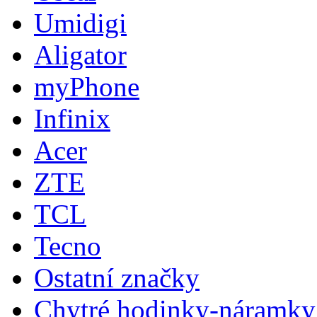
Umidigi
Aligator
myPhone
Infinix
Acer
ZTE
TCL
Tecno
Ostatní značky
Chytré hodinky-náramky