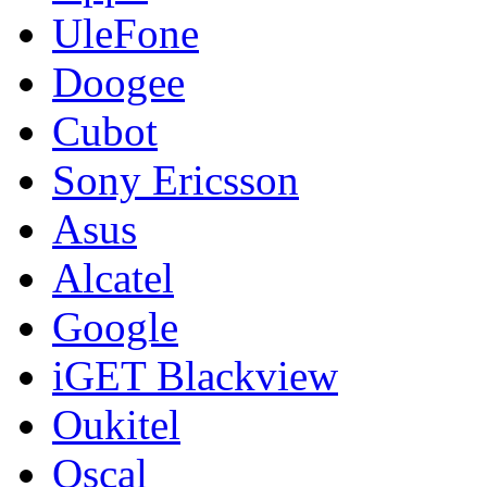
UleFone
Doogee
Cubot
Sony Ericsson
Asus
Alcatel
Google
iGET Blackview
Oukitel
Oscal