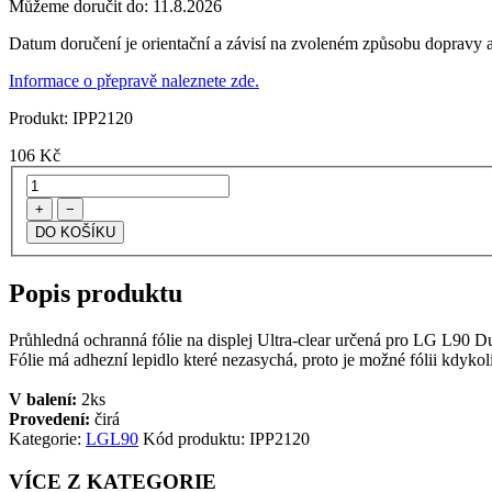
Můžeme doručit do:
11.8.2026
Datum doručení je orientační a závisí na zvoleném způsobu dopravy a
Informace o přepravě naleznete zde.
Produkt:
IPP2120
106
Kč
+
−
Popis produktu
Průhledná ochranná fólie na displej Ultra-clear určená pro LG L90 Dual
Fólie má adhezní lepidlo které nezasychá, proto je možné fólii kdykoli
V balení:
2ks
Provedení:
čirá
Kategorie:
LG
L90
Kód produktu:
IPP2120
VÍCE Z KATEGORIE