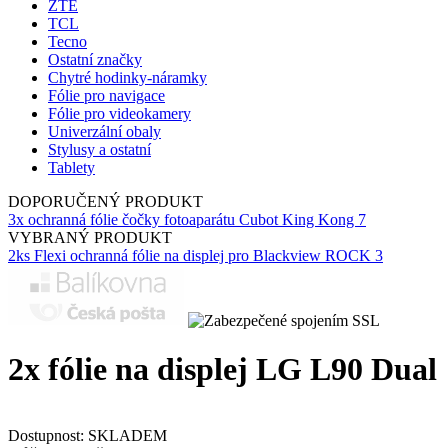
ZTE
TCL
Tecno
Ostatní značky
Chytré hodinky-náramky
Fólie pro navigace
Fólie pro videokamery
Univerzální obaly
Stylusy a ostatní
Tablety
DOPORUČENÝ PRODUKT
3x ochranná fólie čočky fotoaparátu Cubot King Kong 7
VYBRANÝ PRODUKT
2ks Flexi ochranná fólie na displej pro Blackview ROCK 3
2x fólie na displej LG L90 Dual
Dostupnost:
SKLADEM