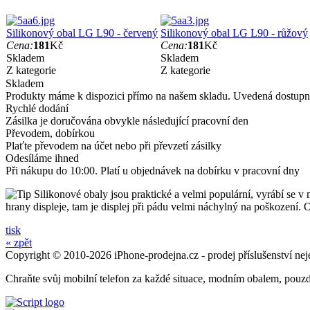
Silikonový obal LG L90 - červený
Silikonový obal LG L90 - růžový
Cena:
181
Kč
Cena:
181
Kč
Skladem
Skladem
Z kategorie
Z kategorie
Skladem
Produkty máme k dispozici přímo na našem skladu. Uvedená dostupno
Rychlé dodání
Zásilka je doručována obvykle následující pracovní den
Převodem, dobírkou
Plaťte převodem na účet nebo při převzetí zásilky
Odesíláme ihned
Při nákupu do 10:00. Platí u objednávek na dobírku v pracovní dny
Silikonové obaly jsou praktické a velmi populární, vyrábí se v
hrany displeje, tam je displej při pádu velmi náchylný na poškození.
tisk
« zpět
Copyright © 2010-2026 iPhone-prodejna.cz - prodej příslušenství nej
Chraňte svůj mobilní telefon za každé situace, modním obalem, pouz