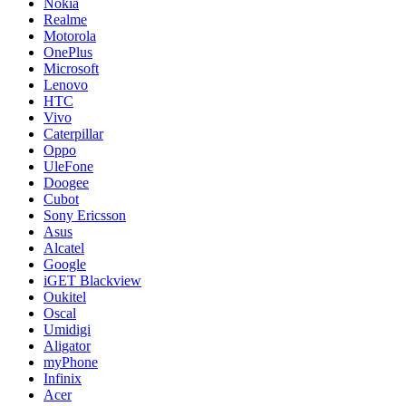
Nokia
Realme
Motorola
OnePlus
Microsoft
Lenovo
HTC
Vivo
Caterpillar
Oppo
UleFone
Doogee
Cubot
Sony Ericsson
Asus
Alcatel
Google
iGET Blackview
Oukitel
Oscal
Umidigi
Aligator
myPhone
Infinix
Acer