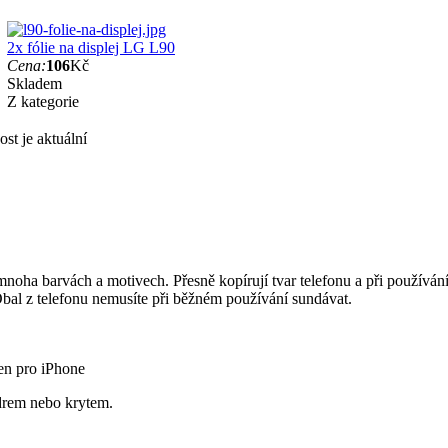
2x fólie na displej LG L90
Cena:
106
Kč
Skladem
Z kategorie
st je aktuální
 mnoha barvách a motivech. Přesně kopírují tvar telefonu a při používá
 Obal z telefonu nemusíte při běžném používání sundávat.
en pro iPhone
drem nebo krytem.