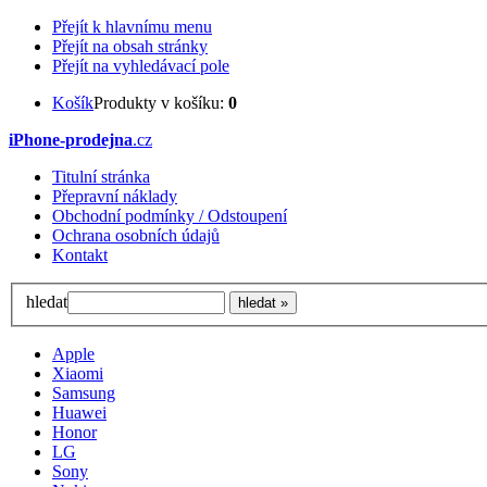
Přejít k hlavnímu menu
Přejít na obsah stránky
Přejít na vyhledávací pole
Košík
Produkty v košíku:
0
iPhone-prodejna
.cz
Titulní stránka
Přepravní náklady
Obchodní podmínky / Odstoupení
Ochrana osobních údajů
Kontakt
hledat
Apple
Xiaomi
Samsung
Huawei
Honor
LG
Sony