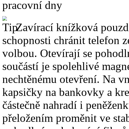
pracovní dny
Zavírací knížková pouzdr
schopnosti chránit telefon 
volbou. Otevírají se pohodl
součástí je spolehlivé magne
nechtěnému otevření. Na vni
kapsičky na bankovky a kre
částečně nahradí i peněžen
přeložením proměnit ve stabi