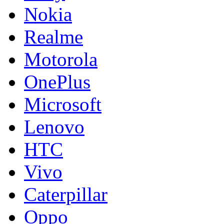
Nokia
Realme
Motorola
OnePlus
Microsoft
Lenovo
HTC
Vivo
Caterpillar
Oppo