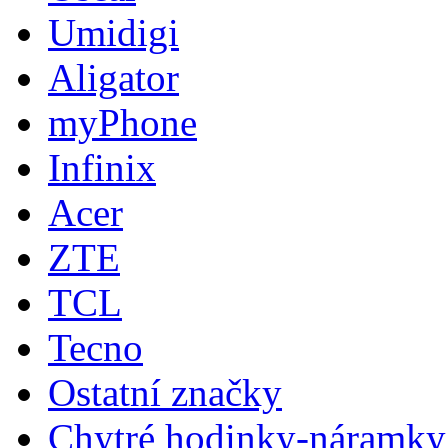
Umidigi
Aligator
myPhone
Infinix
Acer
ZTE
TCL
Tecno
Ostatní značky
Chytré hodinky-náramky