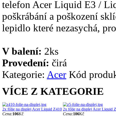
telefon Acer Liquid E3 / Li
poškrábání a poškození sklí
lepidlo které nezasychá, pro
V balení:
2ks
Provedení:
čirá
Kategorie:
Acer
Kód produ
VÍCE Z KATEGORIE
2x fólie na displej Acer Liquid Z410
2x fólie na displej Acer Liquid 
Cena:
106
Kč
Cena:
106
Kč