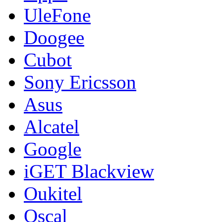
UleFone
Doogee
Cubot
Sony Ericsson
Asus
Alcatel
Google
iGET Blackview
Oukitel
Oscal