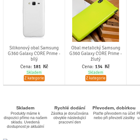
Silikonový obal Samsung
Obal metalický Samsung
G360 Galaxy CORE Prime -
G360 Galaxy CORE Prime -
bílý
žlutý
Cena:
181
Kč
Cena:
134
Kč
Skladem
Skladem
Z kategorie
Z kategorie
Skladem
Rychlé dodání
Převodem, dobírkou
Produkty máme k
Zásilka je doručována
Plaťte převodem na účet
Př
dispozici přímo na našem
obvykle následující
nebo při převzetí zásilky
u
skladu. Uvedená
pracovní den
dostupnost je aktuální