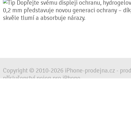
Dopřejte svému displeji ochranu, hydrogelová
0,2 mm představuje novou generaci ochrany – díky 
skvěle tlumí a absorbuje nárazy.
Copyright © 2010-2026 iPhone-prodejna.cz - pro
příslušenství nejen pro iPhone
Chraňte svůj mobilní telefon za každé situace, 
obalem, pouzdrem nebo krytem.