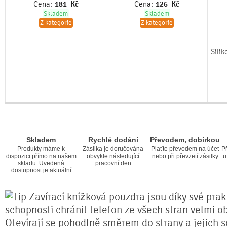
Cena:
181
Kč
Cena:
126
Kč
Skladem
Skladem
Z kategorie
Z kategorie
Sili
Skladem
Rychlé dodání
Převodem, dobírkou
Produkty máme k
Zásilka je doručována
Plaťte převodem na účet
Př
dispozici přímo na našem
obvykle následující
nebo při převzetí zásilky
u
skladu. Uvedená
pracovní den
dostupnost je aktuální
Zavírací knížková pouzdra jsou díky své prakt
schopnosti chránit telefon ze všech stran velmi o
Otevírají se pohodlně směrem do strany a jejich s