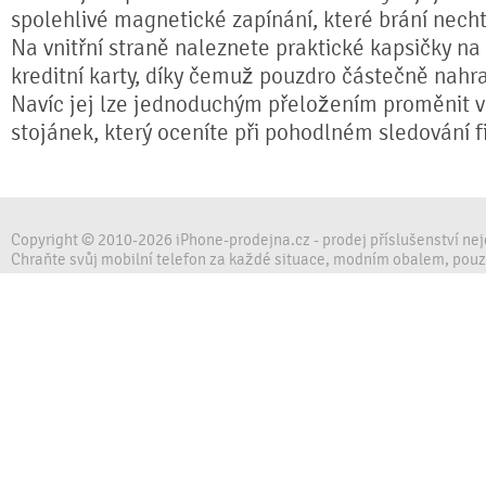
spolehlivé magnetické zapínání, které brání nech
Na vnitřní straně naleznete praktické kapsičky na
kreditní karty, díky čemuž pouzdro částečně nahr
Navíc jej lze jednoduchým přeložením proměnit ve
stojánek, který oceníte při pohodlném sledování fi
Copyright © 2010-2026 iPhone-prodejna.cz - prodej příslušenství ne
Chraňte svůj mobilní telefon za každé situace, modním obalem, pou