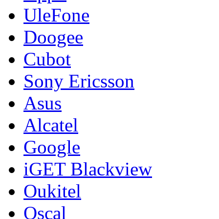
UleFone
Doogee
Cubot
Sony Ericsson
Asus
Alcatel
Google
iGET Blackview
Oukitel
Oscal