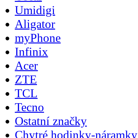
Umidigi
Aligator
myPhone
Infinix
Acer
ZTE
TCL
Tecno
Ostatní značky
Chytré hodinky-náramky