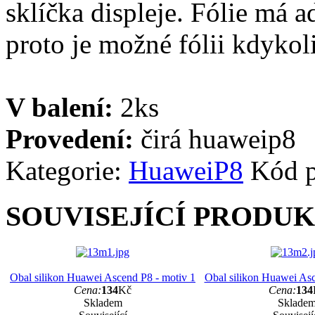
sklíčka displeje. Fólie má a
proto je možné fólii kdykoli
V balení:
2ks
Provedení:
čirá huaweip8
Kategorie:
Huawei
P8
Kód 
SOUVISEJÍCÍ PRODU
Obal silikon Huawei Ascend P8 - motiv 1
Obal silikon Huawei Asc
Cena:
134
Kč
Cena:
134
Skladem
Sklade