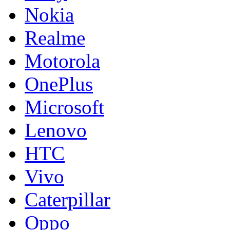
Nokia
Realme
Motorola
OnePlus
Microsoft
Lenovo
HTC
Vivo
Caterpillar
Oppo