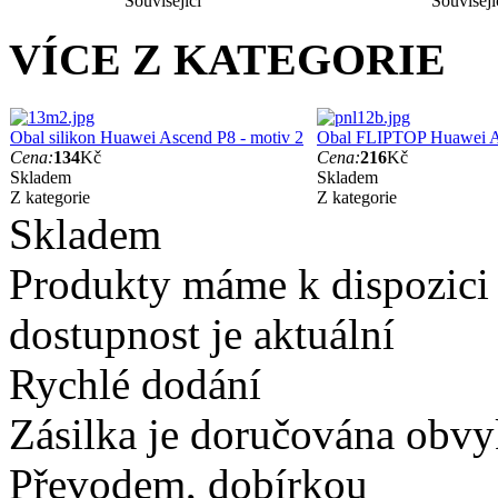
Související
Souvisejí
VÍCE Z KATEGORIE
Obal silikon Huawei Ascend P8 - motiv 2
Obal FLIPTOP Huawei As
Cena:
134
Kč
Cena:
216
Kč
Skladem
Skladem
Z kategorie
Z kategorie
Skladem
Produkty máme k dispozici
dostupnost je aktuální
Rychlé dodání
Zásilka je doručována obvyk
Převodem, dobírkou