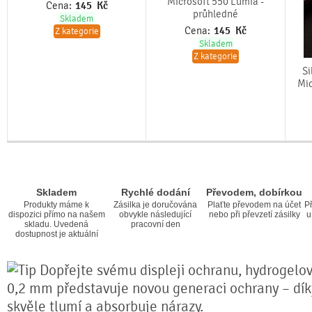
Microsoft 550 Lumia -
Cena:
145
Kč
průhledné
Skladem
Cena:
145
Kč
Z kategorie
Skladem
Z kategorie
Si
Mic
Skladem
Rychlé dodání
Převodem, dobírkou
Produkty máme k
Zásilka je doručována
Plaťte převodem na účet
Př
dispozici přímo na našem
obvykle následující
nebo při převzetí zásilky
u
skladu. Uvedená
pracovní den
dostupnost je aktuální
Dopřejte svému displeji ochranu, hydrogelová
0,2 mm představuje novou generaci ochrany – díky 
skvěle tlumí a absorbuje nárazy.