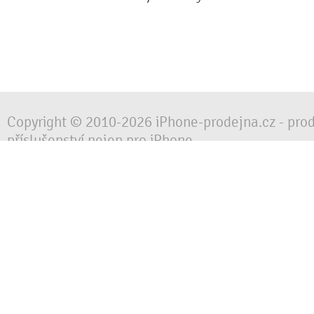
Copyright © 2010-2026 iPhone-prodejna.cz - pro
příslušenství nejen pro iPhone
Chraňte svůj mobilní telefon za každé situace, 
obalem, pouzdrem nebo krytem.