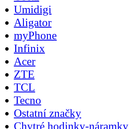
Umidigi
Aligator
myPhone
Infinix
Acer
ZTE
TCL
Tecno
Ostatní značky
Chytré hodinky-náramky