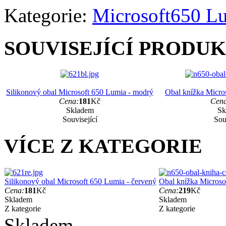
Kategorie:
Microsoft
650 L
SOUVISEJÍCÍ PRODU
Silikonový obal Microsoft 650 Lumia - modrý
Obal knížka Micros
Cena:
181
Kč
Cen
Skladem
Sk
Související
Sou
VÍCE Z KATEGORIE
Silikonový obal Microsoft 650 Lumia - červený
Obal knížka Microso
Cena:
181
Kč
Cena:
219
Kč
Skladem
Skladem
Z kategorie
Z kategorie
Skladem