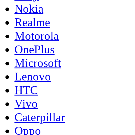
Nokia
Realme
Motorola
OnePlus
Microsoft
Lenovo
HTC
Vivo
Caterpillar
Oppo