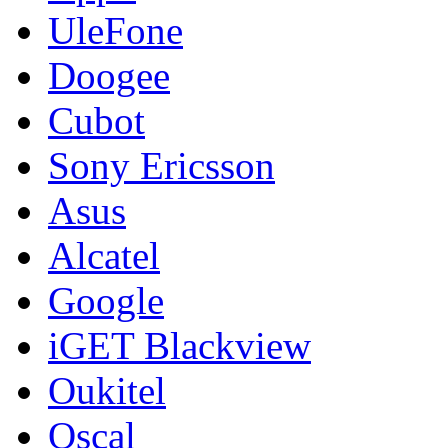
UleFone
Doogee
Cubot
Sony Ericsson
Asus
Alcatel
Google
iGET Blackview
Oukitel
Oscal