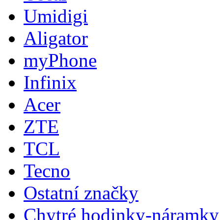
Umidigi
Aligator
myPhone
Infinix
Acer
ZTE
TCL
Tecno
Ostatní značky
Chytré hodinky-náramky