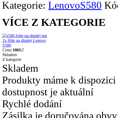
Kategorie:
Lenovo
S580
Kó
VÍCE Z KATEGORIE
2x fólie na displej Lenovo
S580
Cena:
106
Kč
Skladem
Z kategorie
Skladem
Produkty máme k dispozici
dostupnost je aktuální
Rychlé dodání
Zásilka je doručována obvyk