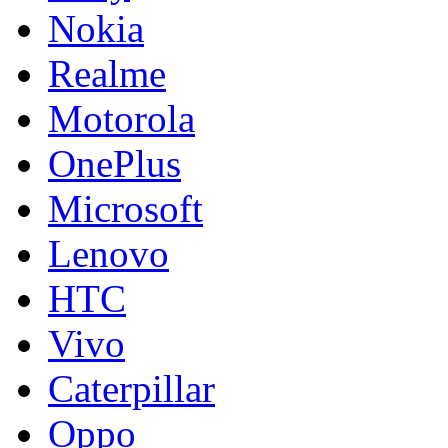
Nokia
Realme
Motorola
OnePlus
Microsoft
Lenovo
HTC
Vivo
Caterpillar
Oppo