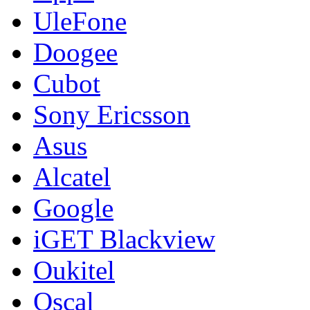
UleFone
Doogee
Cubot
Sony Ericsson
Asus
Alcatel
Google
iGET Blackview
Oukitel
Oscal