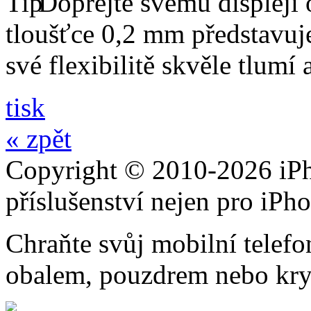
Dopřejte svému displeji 
tloušťce 0,2 mm představuj
své flexibilitě skvěle tlumí
tisk
« zpět
Copyright © 2010-2026 iPh
příslušenství nejen pro iPh
Chraňte svůj mobilní telef
obalem, pouzdrem nebo kry