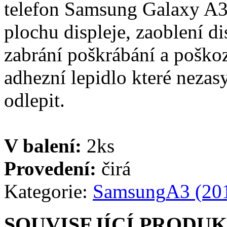
telefon Samsung Galaxy A3
plochu displeje, zaoblení di
zabrání poškrábání a poškoz
adhezní lepidlo které nezas
odlepit.
V balení:
2ks
Provedení:
čirá
Kategorie:
Samsung
A3 (20
SOUVISEJÍCÍ PRODU