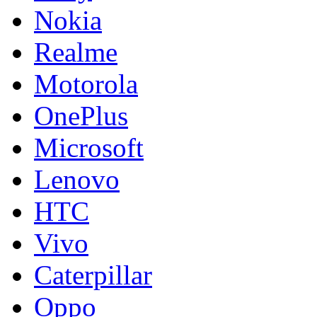
Nokia
Realme
Motorola
OnePlus
Microsoft
Lenovo
HTC
Vivo
Caterpillar
Oppo