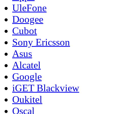
UleFone
Doogee
Cubot
Sony Ericsson
Asus
Alcatel
Google
iGET Blackview
Oukitel
Oscal