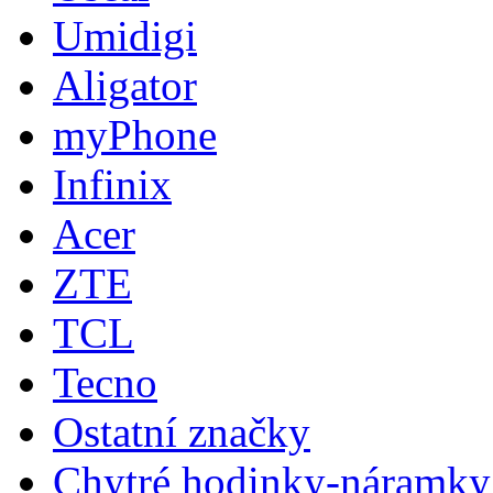
Umidigi
Aligator
myPhone
Infinix
Acer
ZTE
TCL
Tecno
Ostatní značky
Chytré hodinky-náramky