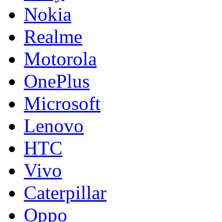
Nokia
Realme
Motorola
OnePlus
Microsoft
Lenovo
HTC
Vivo
Caterpillar
Oppo