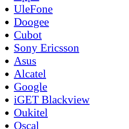
UleFone
Doogee
Cubot
Sony Ericsson
Asus
Alcatel
Google
iGET Blackview
Oukitel
Oscal