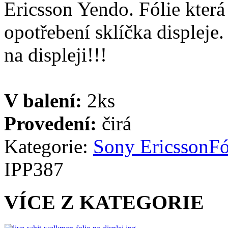
Ericsson Yendo. Fólie která 
opotřebení sklíčka displeje
na displeji!!!
V balení:
2ks
Provedení:
čirá
Kategorie:
Sony Ericsson
Fó
IPP387
VÍCE Z KATEGORIE