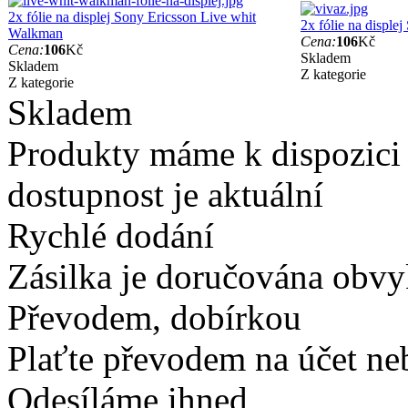
2x fólie na displej Sony Ericsson Live whit
2x fólie na disple
Walkman
Cena:
106
Kč
Cena:
106
Kč
Skladem
Skladem
Z kategorie
Z kategorie
Skladem
Produkty máme k dispozici
dostupnost je aktuální
Rychlé dodání
Zásilka je doručována obvyk
Převodem, dobírkou
Plaťte převodem na účet neb
Odesíláme ihned