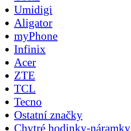
Umidigi
Aligator
myPhone
Infinix
Acer
ZTE
TCL
Tecno
Ostatní značky
Chytré hodinky-náramky