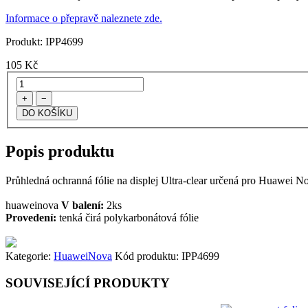
Informace o přepravě naleznete zde.
Produkt:
IPP4699
105
Kč
+
−
Popis produktu
Průhledná ochranná fólie na displej Ultra-clear určená pro Huawei Nov
huaweinova
V balení:
2ks
Provedení:
tenká čirá polykarbonátová fólie
Kategorie:
Huawei
Nova
Kód produktu:
IPP4699
SOUVISEJÍCÍ PRODUKTY