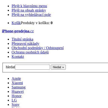
Přejít k hlavnímu menu
Přejít na obsah stránky
Přejít na vyhledávací pole
Košík
Produkty v košíku:
0
iPhone-prodejna
.cz
Titulní stránka
Přepravní náklady
Obchodní podmínky / Odstoupení
Ochrana osobních údajů
Kontakt
hledat
Apple
Xiaomi
Samsung
Huawei
Honor
LG
Sony