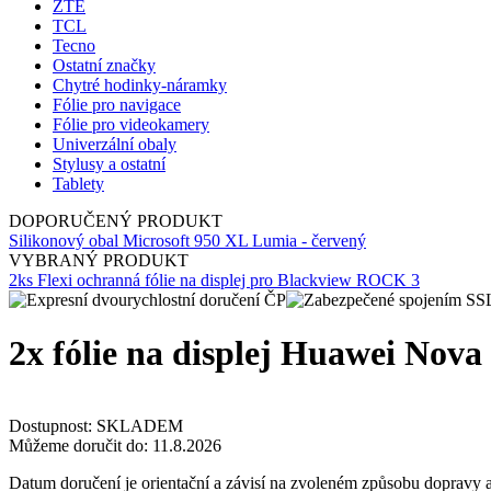
ZTE
TCL
Tecno
Ostatní značky
Chytré hodinky-náramky
Fólie pro navigace
Fólie pro videokamery
Univerzální obaly
Stylusy a ostatní
Tablety
DOPORUČENÝ PRODUKT
Silikonový obal Microsoft 950 XL Lumia - červený
VYBRANÝ PRODUKT
2ks Flexi ochranná fólie na displej pro Blackview ROCK 3
2x fólie na displej Huawei Nova
Dostupnost:
SKLADEM
Můžeme doručit do:
11.8.2026
Datum doručení je orientační a závisí na zvoleném způsobu dopravy a