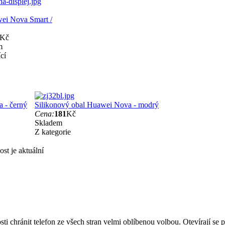
wei Nova Smart /
Kč
m
cí
 - černý
Silikonový obal Huawei Nova - modrý
Cena:
181
Kč
Skladem
Z kategorie
st je aktuální
ti chránit telefon ze všech stran velmi oblíbenou volbou. Otevírají se 