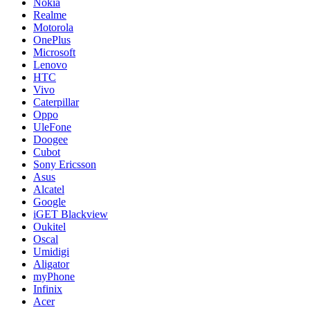
Nokia
Realme
Motorola
OnePlus
Microsoft
Lenovo
HTC
Vivo
Caterpillar
Oppo
UleFone
Doogee
Cubot
Sony Ericsson
Asus
Alcatel
Google
iGET Blackview
Oukitel
Oscal
Umidigi
Aligator
myPhone
Infinix
Acer