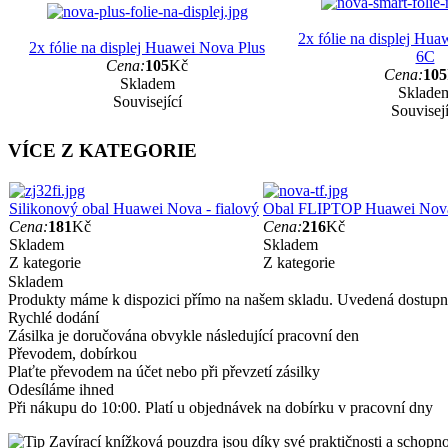
2x fólie na displej Hua
2x fólie na displej Huawei Nova Plus
6C
Cena:
105
Kč
Cena:
105
Skladem
Sklade
Související
Souvisejí
VÍCE Z KATEGORIE
Silikonový obal Huawei Nova - fialový
Obal FLIPTOP Huawei Nova
Cena:
181
Kč
Cena:
216
Kč
Skladem
Skladem
Z kategorie
Z kategorie
Skladem
Produkty máme k dispozici přímo na našem skladu. Uvedená dostupno
Rychlé dodání
Zásilka je doručována obvykle následující pracovní den
Převodem, dobírkou
Plaťte převodem na účet nebo při převzetí zásilky
Odesíláme ihned
Při nákupu do 10:00. Platí u objednávek na dobírku v pracovní dny
Zavírací knížková pouzdra jsou díky své praktičnosti a schopnos