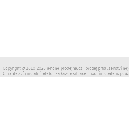
Copyright © 2010-2026 iPhone-prodejna.cz - prodej příslušenství ne
Chraňte svůj mobilní telefon za každé situace, modním obalem, pou