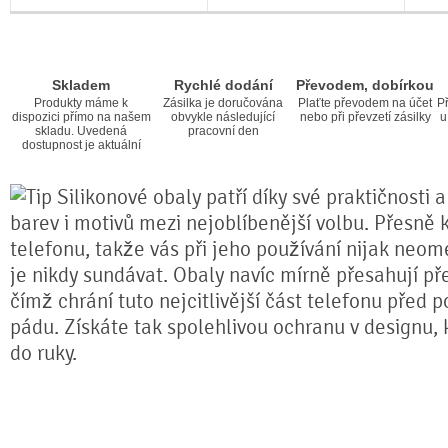
Skladem
Rychlé dodání
Převodem, dobírkou
Produkty máme k
Zásilka je doručována
Plaťte převodem na účet
Př
dispozici přímo na našem
obvykle následující
nebo při převzetí zásilky
u
skladu. Uvedená
pracovní den
dostupnost je aktuální
Silikonové obaly patří díky své praktičnosti 
barev i motivů mezi nejoblíbenější volbu. Přesně k
telefonu, takže vás při jeho používání nijak neom
je nikdy sundávat. Obaly navíc mírně přesahují pře
čímž chrání tuto nejcitlivější část telefonu před 
pádu. Získáte tak spolehlivou ochranu v designu,
do ruky.