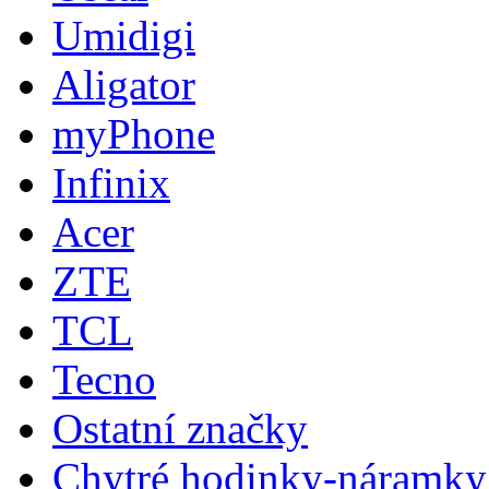
Umidigi
Aligator
myPhone
Infinix
Acer
ZTE
TCL
Tecno
Ostatní značky
Chytré hodinky-náramky