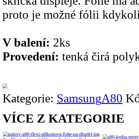
sklíčka displeje. Fólie má a
proto je možné fólii kdykoli
V balení:
2ks
Provedení:
tenká čirá poly
Kategorie:
Samsung
A80
Kó
VÍCE Z KATEGORIE