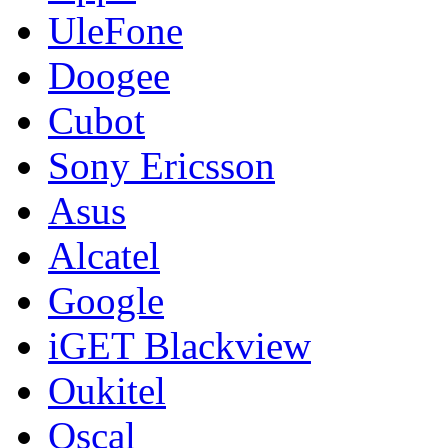
UleFone
Doogee
Cubot
Sony Ericsson
Asus
Alcatel
Google
iGET Blackview
Oukitel
Oscal