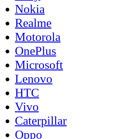
Nokia
Realme
Motorola
OnePlus
Microsoft
Lenovo
HTC
Vivo
Caterpillar
Oppo