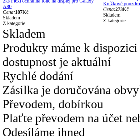
2ks Flexi ochranná fólie na displej pro Galaxy
Knížkové pouzdro
A80
Cena:
273
Kč
Cena:
187
Kč
Skladem
Skladem
Z kategorie
Z kategorie
Skladem
Produkty máme k dispozici
dostupnost je aktuální
Rychlé dodání
Zásilka je doručována obvyk
Převodem, dobírkou
Plaťte převodem na účet neb
Odesíláme ihned