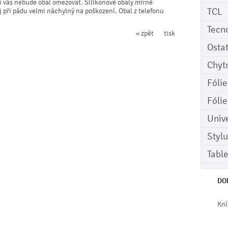
ní vás nebude obal omezovat. Silikonové obaly mírně
TCL
ej při pádu velmi náchylný na poškození. Obal z telefonu
Tecn
« zpět
tisk
Osta
Chyt
Fóli
Fóli
Univ
Stylu
Tabl
DO
Kní