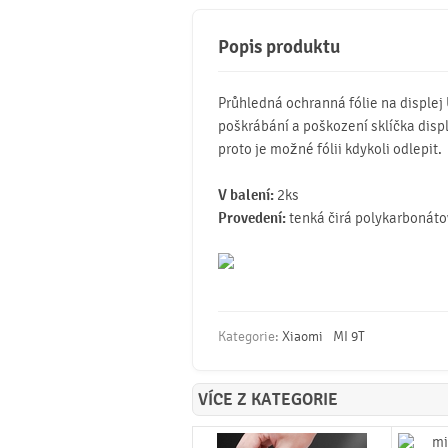
Popis produktu
Průhledná ochranná fólie na displej 
poškrábání a poškození sklíčka disp
proto je možné fólii kdykoli odlepit.
V balení:
2ks
Provedení:
tenká čirá polykarbonáto
Kategorie:
Xiaomi
MI 9T
VÍCE Z KATEGORIE