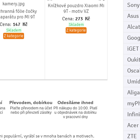
Sony
Knížkové pouzdro Xiaomi Mi
chranná fólie čočky
9T - motiv VZ
Asus
oaparátu pro MI 9T
Cena:
273
Kč
Cena:
147
Kč
Skladem
Alcat
Skladem
Z kategorie
Z kategorie
Goog
iGET
Ouki
Osca
Umid
Aliga
myP
í
Převodem, dobírkou
Odesíláme ihned
ána
Plaťte převodem na účet
Při nákupu do 10:00. Platí
cí
nebo při převzetí zásilky
u objednávek na dobírku
Infin
v pracovní dny
Acer
ZTE
mi populární, vyrábí se v mnoha barvách a motivech.