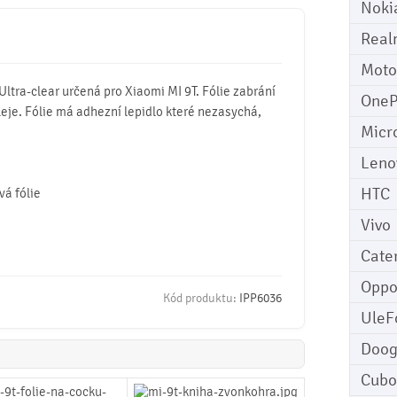
Noki
Real
Moto
Ultra-clear určená pro Xiaomi MI 9T. Fólie zabrání
OneP
leje. Fólie má adhezní lepidlo které nezasychá,
Micr
Leno
HTC
vá fólie
Vivo
Cater
Opp
Kód produktu:
IPP6036
UleF
Doo
Cubo