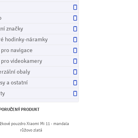
o
tní značky
ré hodinky-náramky
e pro navigace
e pro videokamery
erzální obaly
sy a ostatní
ety
PORUČENÝ PRODUKT
žkové pouzdro Xiaomi Mi 11 - mandala
růžovo zlatá