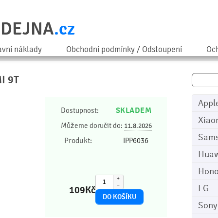
ODEJNA
.cz
avní náklady
Obchodní podmínky / Odstoupení
Och
MI 9T
Appl
SKLADEM
Dostupnost:
Xiao
Můžeme doručit do:
11.8.2026
Sam
Produkt:
IPP6036
Huaw
Hono
+
−
LG
109
Kč
Sony