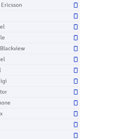
 Ericsson
el
le
 Blackview
tel
l
igi
tor
hone
ix