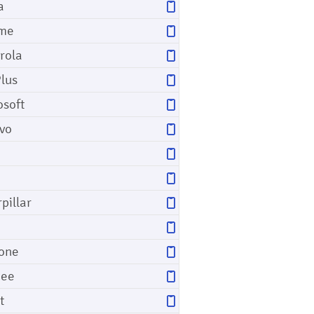
a
me
rola
lus
osoft
vo
pillar
o
one
gee
t