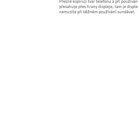
Přesně kopírují tvar telefonu a při používá
přesahuje přes hrany displeje, tam je displ
nemusíte při běžném používání sundávat.