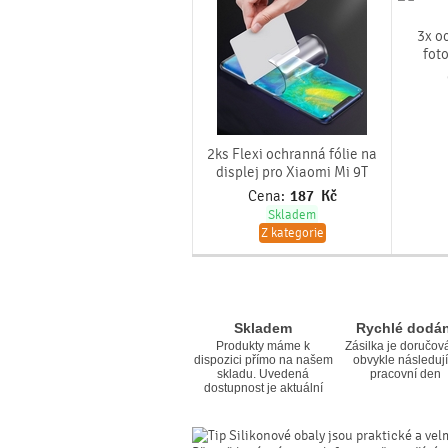
3x o
fot
2ks Flexi ochranná fólie na
displej pro Xiaomi Mi 9T
Cena:
187
Kč
Skladem
Z kategorie
Skladem
Rychlé dodán
Produkty máme k
Zásilka je doručov
dispozici přímo na našem
obvykle následují
skladu. Uvedená
pracovní den
dostupnost je aktuální
Silikonové obaly jsou praktické a vel