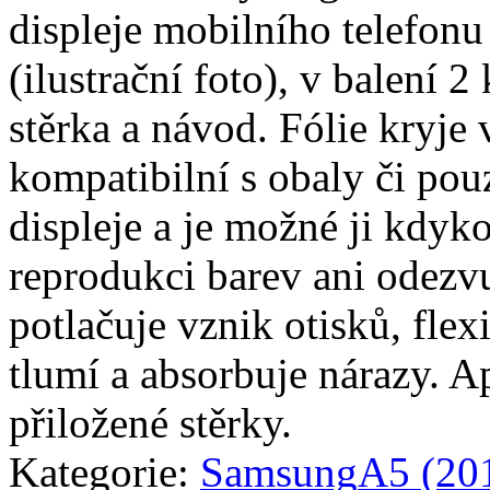
displeje mobilního telefo
(ilustrační foto), v balení 2 
stěrka a návod. Fólie kryje 
kompatibilní s obaly či pouz
displeje a je možné ji kdyko
reprodukci barev ani odezvu
potlačuje vznik otisků, fle
tlumí a absorbuje nárazy. A
přiložené stěrky.
Kategorie:
Samsung
A5 (20