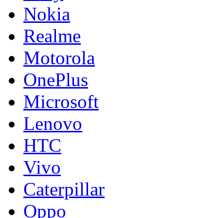
Nokia
Realme
Motorola
OnePlus
Microsoft
Lenovo
HTC
Vivo
Caterpillar
Oppo