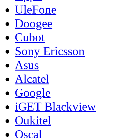
UleFone
Doogee
Cubot
Sony Ericsson
Asus
Alcatel
Google
iGET Blackview
Oukitel
Oscal