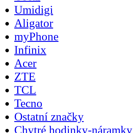
Umidigi
Aligator
myPhone
Infinix
Acer
ZTE
TCL
Tecno
Ostatní značky
Chytré hodinky-náramky