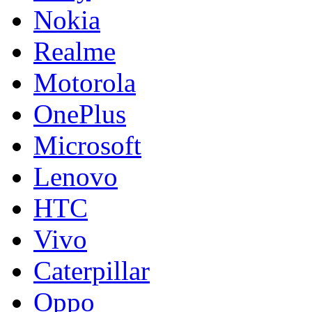
Nokia
Realme
Motorola
OnePlus
Microsoft
Lenovo
HTC
Vivo
Caterpillar
Oppo