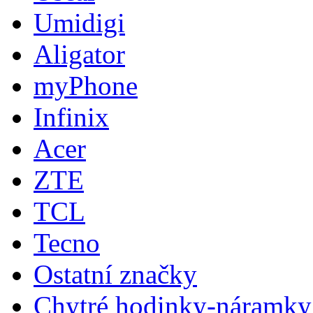
Umidigi
Aligator
myPhone
Infinix
Acer
ZTE
TCL
Tecno
Ostatní značky
Chytré hodinky-náramky