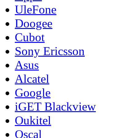
UleFone
Doogee
Cubot
Sony Ericsson
Asus
Alcatel
Google
iGET Blackview
Oukitel
Oscal