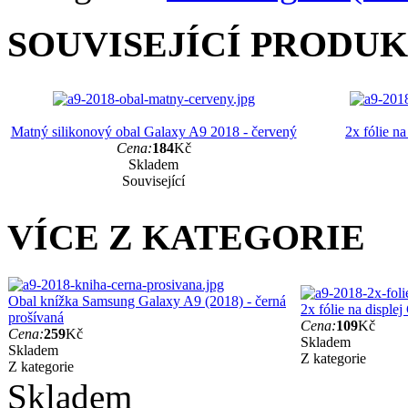
SOUVISEJÍCÍ PRODU
Matný silikonový obal Galaxy A9 2018 - červený
2x fólie n
Cena:
184
Kč
Skladem
Související
VÍCE Z KATEGORIE
Obal knížka Samsung Galaxy A9 (2018) - černá
2x fólie na disple
prošívaná
Cena:
109
Kč
Cena:
259
Kč
Skladem
Skladem
Z kategorie
Z kategorie
Skladem