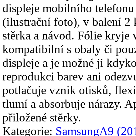
displeje mobilního telefo
(ilustrační foto), v balení 2 
stěrka a návod. Fólie kryje 
kompatibilní s obaly či pouz
displeje a je možné ji kdyko
reprodukci barev ani odezvu
potlačuje vznik otisků, fle
tlumí a absorbuje nárazy. A
přiložené stěrky.
Kategorie:
Samsung
A9 (20