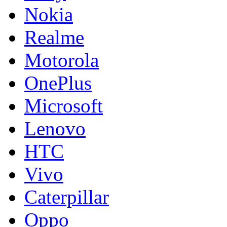
Nokia
Realme
Motorola
OnePlus
Microsoft
Lenovo
HTC
Vivo
Caterpillar
Oppo