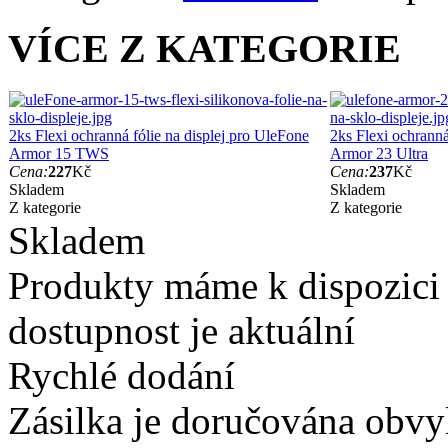
VÍCE Z KATEGORIE
2ks Flexi ochranná fólie na displej pro UleFone
2ks Flexi ochranná
Armor 15 TWS
Armor 23 Ultra
Cena:
227
Kč
Cena:
237
Kč
Skladem
Skladem
Z kategorie
Z kategorie
Skladem
Produkty máme k dispozici
dostupnost je aktuální
Rychlé dodání
Zásilka je doručována obvyk