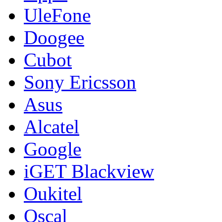
UleFone
Doogee
Cubot
Sony Ericsson
Asus
Alcatel
Google
iGET Blackview
Oukitel
Oscal