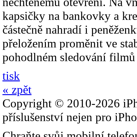
nechtěnému otevření. Na vni
kapsičky na bankovky a kre
částečně nahradí i peněžen
přeložením proměnit ve stabi
pohodlném sledování filmů 
tisk
« zpět
Copyright © 2010-2026 iPh
příslušenství nejen pro iPh
Chraňte svůj mobilní telef