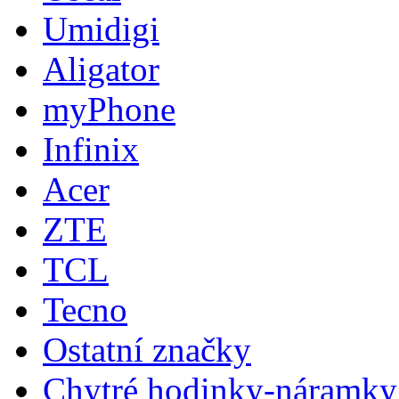
Umidigi
Aligator
myPhone
Infinix
Acer
ZTE
TCL
Tecno
Ostatní značky
Chytré hodinky-náramky