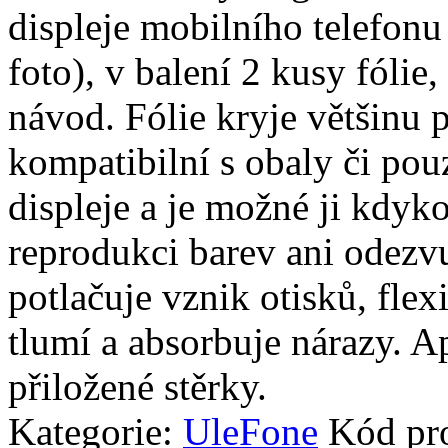
displeje mobilního telefonu
foto), v balení 2 kusy fólie, 
návod. Fólie kryje většinu p
kompatibilní s obaly či pouz
displeje a je možné ji kdyko
reprodukci barev ani odezvu
potlačuje vznik otisků, fle
tlumí a absorbuje nárazy. A
přiložené stěrky.
Kategorie:
UleFone
Kód pr