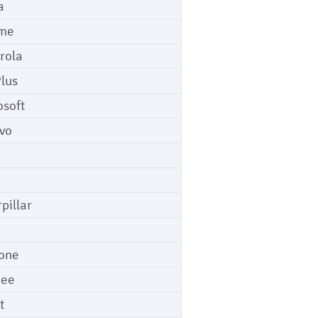
a
me
rola
lus
osoft
vo
pillar
o
one
gee
t