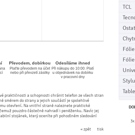
TCL
Tecn
Osta
Chyt
Fóli
Fóli
í
Převodem, dobírkou
Odesíláme ihned
ána
Plaťte převodem na účet
Při nákupu do 10:00. Platí
Univ
cí
nebo při převzetí zásilky
u objednávek na dobírku
v pracovní dny
Stylu
Tabl
vé praktičnosti a schopnosti chránit telefon ze všech stran
ně směrem do strany a jejich součástí je spolehlivé
mu otevření. Na vnitřní straně naleznete praktické
DO
y čemuž pouzdro částečně nahradí i peněženku. Navíc jej
bilní stojánek, který oceníte při pohodlném sledování
3x
« zpět
tisk