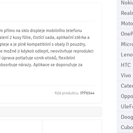
Noki
Real
Moto
mm přímo na sklo displeje mobilního telefonu
OneP
lení 2 kusy fólie, čistící sada, aplikační stěrka a
Micr
pleje a je plně kompatibilní s obaly či pouzdry.
 je možné ji kdykoli odlepit, neovlivňuje reprodukci
Leno
úprava potlačuje vznik otisků, flexibilní
HTC
absorbuje nárazy. Aplikace se doporučuje za
Vivo
Cater
Kód produktu:
IPP6544
Opp
UleF
Doo
Cubo