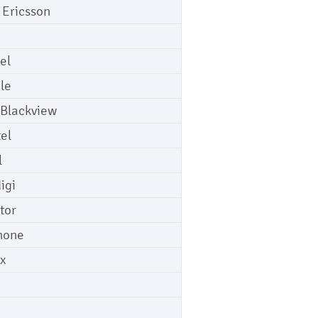
 Ericsson
el
le
 Blackview
tel
l
igi
tor
hone
ix