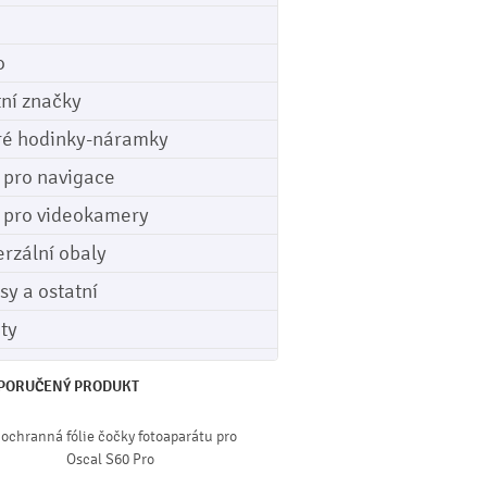
o
tní značky
ré hodinky-náramky
e pro navigace
e pro videokamery
erzální obaly
sy a ostatní
ety
PORUČENÝ PRODUKT
 ochranná fólie čočky fotoaparátu pro
Oscal S60 Pro