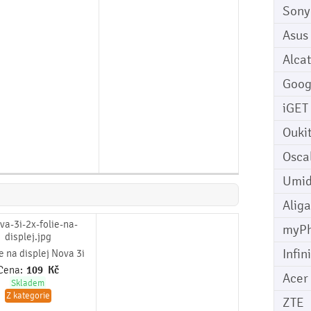
Sony
Asus
Alcat
Goog
iGET
Ouki
Osca
Umid
Aliga
myP
Infin
ie na displej Nova 3i
Cena:
109
Kč
Acer
Skladem
Z kategorie
ZTE