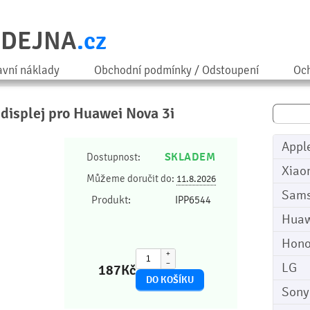
ODEJNA
.cz
avní náklady
Obchodní podmínky / Odstoupení
Och
 displej pro Huawei Nova 3i
Appl
SKLADEM
Dostupnost:
Xiao
Můžeme doručit do:
11.8.2026
Sam
Produkt:
IPP6544
Huaw
Hono
+
−
LG
187
Kč
Sony