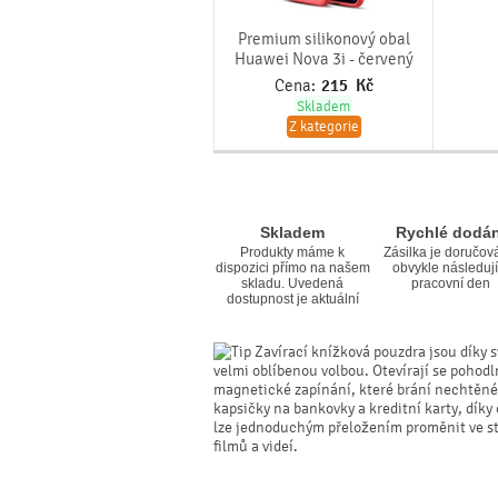
Premium silikonový obal
Huawei Nova 3i - červený
Cena:
215
Kč
Skladem
Z kategorie
Skladem
Rychlé dodán
Produkty máme k
Zásilka je doručov
dispozici přímo na našem
obvykle následují
skladu. Uvedená
pracovní den
dostupnost je aktuální
Zavírací knížková pouzdra jsou díky s
velmi oblíbenou volbou. Otevírají se pohodl
magnetické zapínání, které brání nechtěné
kapsičky na bankovky a kreditní karty, dík
lze jednoduchým přeložením proměnit ve sta
filmů a videí.