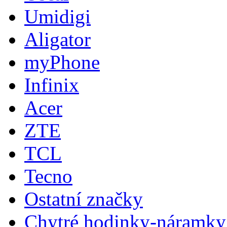
Umidigi
Aligator
myPhone
Infinix
Acer
ZTE
TCL
Tecno
Ostatní značky
Chytré hodinky-náramky