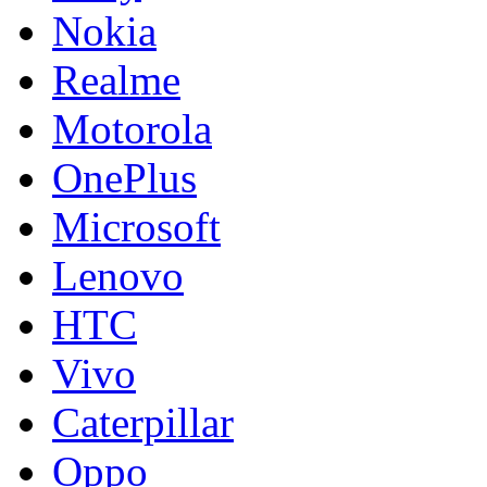
Nokia
Realme
Motorola
OnePlus
Microsoft
Lenovo
HTC
Vivo
Caterpillar
Oppo