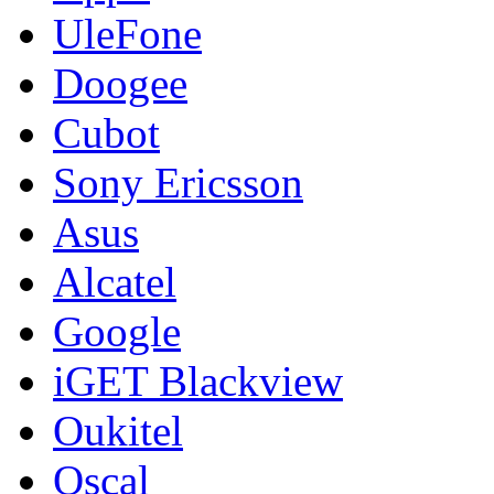
UleFone
Doogee
Cubot
Sony Ericsson
Asus
Alcatel
Google
iGET Blackview
Oukitel
Oscal