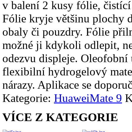
v balení 2 kusy fólie, čistíc
Fólie kryje většinu plochy d
obaly či pouzdry. Fólie přiln
možné ji kdykoli odlepit, n
odezvu displeje. Oleofobní 
flexibilní hydrogelový mate
nárazy. Aplikace se doporuč
Kategorie:
Huawei
Mate 9
K
VÍCE Z KATEGORIE