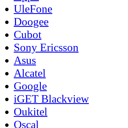
UleFone
Doogee
Cubot
Sony Ericsson
Asus
Alcatel
Google
iGET Blackview
Oukitel
Oscal