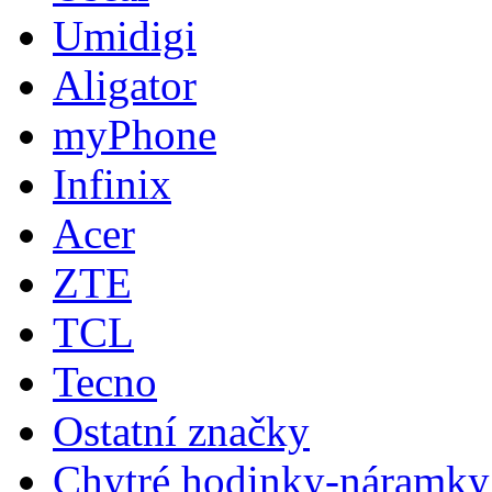
Umidigi
Aligator
myPhone
Infinix
Acer
ZTE
TCL
Tecno
Ostatní značky
Chytré hodinky-náramky