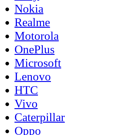
Nokia
Realme
Motorola
OnePlus
Microsoft
Lenovo
HTC
Vivo
Caterpillar
Oppo