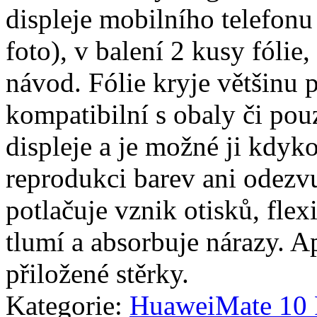
displeje mobilního telefonu
foto), v balení 2 kusy fólie, 
návod. Fólie kryje většinu p
kompatibilní s obaly či pouz
displeje a je možné ji kdyko
reprodukci barev ani odezvu
potlačuje vznik otisků, fle
tlumí a absorbuje nárazy. A
přiložené stěrky.
Kategorie:
Huawei
Mate 10 