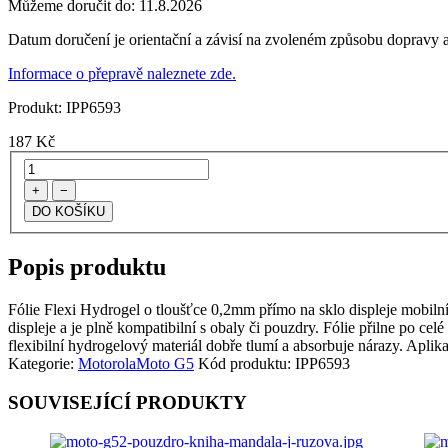
Můžeme doručit do:
11.8.2026
Datum doručení je orientační a závisí na zvoleném způsobu dopravy a
Informace o přepravě naleznete zde.
Produkt:
IPP6593
187
Kč
+
−
Popis produktu
Fólie Flexi Hydrogel o tloušťce 0,2mm přímo na sklo displeje mobilního
displeje a je plně kompatibilní s obaly či pouzdry. Fólie přilne po cel
flexibilní hydrogelový materiál dobře tlumí a absorbuje nárazy. Aplik
Kategorie:
Motorola
Moto G5
Kód produktu:
IPP6593
SOUVISEJÍCÍ PRODUKTY