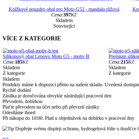
Knížkové pouzdro obal pro Moto G52 - mandala růžová
Kní
Cena:
397
Kč
Skladem
Související
VÍCE Z KATEGORIE
Silikonový obal Lenovo Moto G5 - motiv B
Premium siliko
Cena:
185
Kč
Cena:
215
Kč
Skladem
Skladem
Z kategorie
Z kategorie
Skladem
Produkty máme k dispozici přímo na našem skladu. Uvedená dostupno
Rychlé dodání
Zásilka je doručována obvykle následující pracovní den
Převodem, dobírkou
Plaťte převodem na účet nebo při převzetí zásilky
Odesíláme ihned
Při nákupu do 10:00. Platí u objednávek na dobírku v pracovní dny
Dopřejte svému displeji ochranu, hydrogelová fólie o tloušťce 0