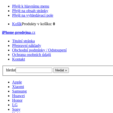
Přejít k hlavnímu menu
Přejít na obsah stránky
Přejít na vyhledávací pole
Košík
Produkty v košíku:
0
iPhone-prodejna
.cz
Titulní stránka
Přepravní náklady
Obchodní podmínky / Odstoupení
Ochrana osobních údajů
Kontakt
hledat
Apple
Xiaomi
Samsung
Huawei
Honor
LG
Sony