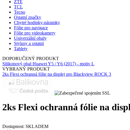
ZTE
TCL
Tecno
Ostatní značky
Chytré hodinky-náramky
Fólie pro navigace
Fólie pro videokamery
Univerzální obaly
Stylusy a ostatní
Tablety
DOPORUČENÝ PRODUKT
Silikonový obal Huawei Y5 / Y6 (2017) - motiv L
VYBRANÝ PRODUKT
2ks Flexi ochranná fólie na displej pro Blackview ROCK 3
2ks Flexi ochranná fólie na dis
Dostupnost:
SKLADEM