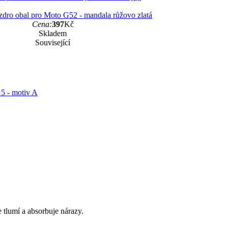
dro obal pro Moto G52 - mandala růžovo zlatá
Cena:
397
Kč
Skladem
Související
5 - motiv A
 tlumí a absorbuje nárazy.