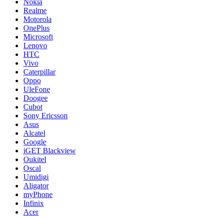
Nokia
Realme
Motorola
OnePlus
Microsoft
Lenovo
HTC
Vivo
Caterpillar
Oppo
UleFone
Doogee
Cubot
Sony Ericsson
Asus
Alcatel
Google
iGET Blackview
Oukitel
Oscal
Umidigi
Aligator
myPhone
Infinix
Acer