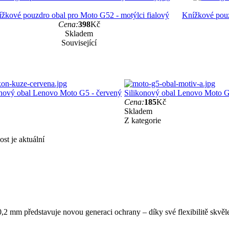
žkové pouzdro obal pro Moto G52 - motýlci fialový
Knížkové pouz
Cena:
398
Kč
Skladem
Související
nový obal Lenovo Moto G5 - červený
Silikonový obal Lenovo Moto G
Cena:
185
Kč
Skladem
Z kategorie
st je aktuální
,2 mm představuje novou generaci ochrany – díky své flexibilitě skvěle