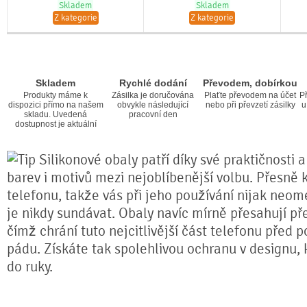
Skladem
Skladem
Z kategorie
Z kategorie
Skladem
Rychlé dodání
Převodem, dobírkou
Produkty máme k
Zásilka je doručována
Plaťte převodem na účet
Př
dispozici přímo na našem
obvykle následující
nebo při převzetí zásilky
u
skladu. Uvedená
pracovní den
dostupnost je aktuální
Silikonové obaly patří díky své praktičnosti 
barev i motivů mezi nejoblíbenější volbu. Přesně k
telefonu, takže vás při jeho používání nijak neom
je nikdy sundávat. Obaly navíc mírně přesahují pře
čímž chrání tuto nejcitlivější část telefonu před 
pádu. Získáte tak spolehlivou ochranu v designu,
do ruky.