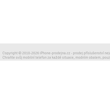
Copyright © 2010-2026 iPhone-prodejna.cz - prodej příslušenství ne
Chraňte svůj mobilní telefon za každé situace, modním obalem, pou