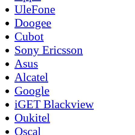
UleFone
Doogee
Cubot
Sony Ericsson
Asus
Alcatel
Google
iGET Blackview
Oukitel
Oscal