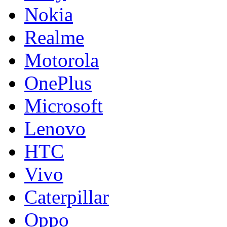
Nokia
Realme
Motorola
OnePlus
Microsoft
Lenovo
HTC
Vivo
Caterpillar
Oppo