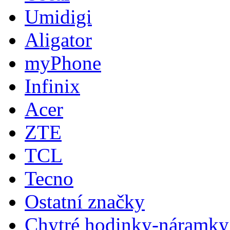
Umidigi
Aligator
myPhone
Infinix
Acer
ZTE
TCL
Tecno
Ostatní značky
Chytré hodinky-náramky