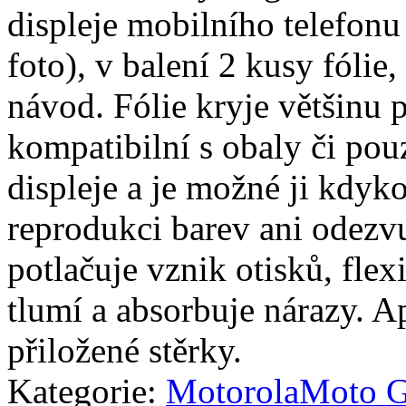
displeje mobilního telefon
foto), v balení 2 kusy fólie, 
návod. Fólie kryje většinu p
kompatibilní s obaly či pouz
displeje a je možné ji kdyko
reprodukci barev ani odezvu
potlačuje vznik otisků, fle
tlumí a absorbuje nárazy. A
přiložené stěrky.
Kategorie:
Motorola
Moto 