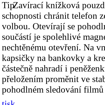
Zavírací knížková pouzdr
schopnosti chránit telefon 
volbou. Otevírají se pohodl
součástí je spolehlivé magne
nechtěnému otevření. Na vni
kapsičky na bankovky a kre
částečně nahradí i peněžen
přeložením proměnit ve stabi
pohodlném sledování filmů 
tisk