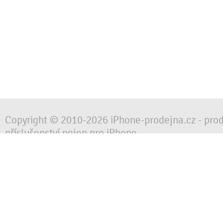
Copyright © 2010-2026 iPhone-prodejna.cz - pro
příslušenství nejen pro iPhone
Chraňte svůj mobilní telefon za každé situace, 
obalem, pouzdrem nebo krytem.