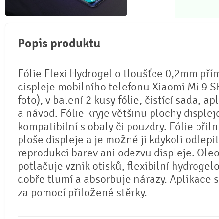
Popis produktu
Fólie Flexi Hydrogel o tloušťce 0,2mm pří
displeje mobilního telefonu Xiaomi Mi 9 SE
foto), v balení 2 kusy fólie, čistící sada, ap
a návod. Fólie kryje většinu plochy displej
kompatibilní s obaly či pouzdry. Fólie přil
ploše displeje a je možné ji kdykoli odlepi
reprodukci barev ani odezvu displeje. Ole
potlačuje vznik otisků, flexibilní hydrogel
dobře tlumí a absorbuje nárazy. Aplikace 
za pomocí přiložené stěrky.