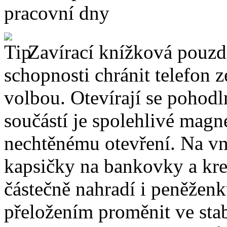
pracovní dny
Zavírací knížková pouzdr
schopnosti chránit telefon 
volbou. Otevírají se pohodl
součástí je spolehlivé magne
nechtěnému otevření. Na vni
kapsičky na bankovky a kre
částečně nahradí i peněžen
přeložením proměnit ve stabi