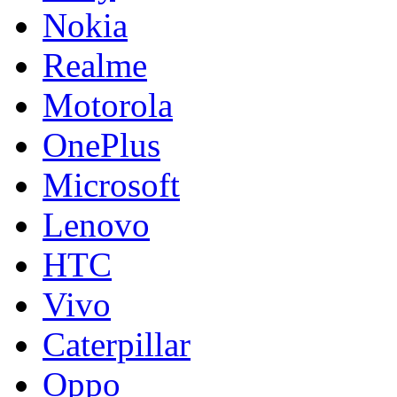
Nokia
Realme
Motorola
OnePlus
Microsoft
Lenovo
HTC
Vivo
Caterpillar
Oppo