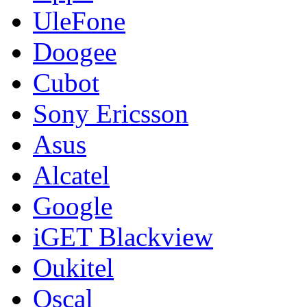
UleFone
Doogee
Cubot
Sony Ericsson
Asus
Alcatel
Google
iGET Blackview
Oukitel
Oscal