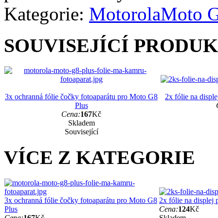
Kategorie:
Motorola
Moto G
SOUVISEJÍCÍ PRODU
3x ochranná fólie čočky fotoaparátu pro Moto G8
2x fólie na disp
Plus
Cena:
167
Kč
Skladem
Související
VÍCE Z KATEGORIE
3x ochranná fólie čočky fotoaparátu pro Moto G8
2x fólie na disple
Plus
Cena:
124
Kč
Cena:
167
Kč
Skladem