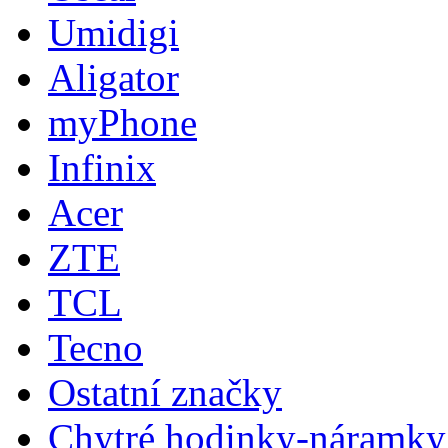
Umidigi
Aligator
myPhone
Infinix
Acer
ZTE
TCL
Tecno
Ostatní značky
Chytré hodinky-náramky