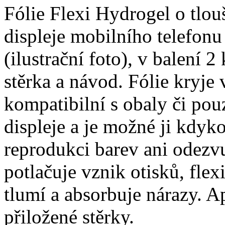
Fólie Flexi Hydrogel o tlo
displeje mobilního telefon
(ilustrační foto), v balení 2 
stěrka a návod. Fólie kryje 
kompatibilní s obaly či pouz
displeje a je možné ji kdyko
reprodukci barev ani odezvu
potlačuje vznik otisků, fle
tlumí a absorbuje nárazy. A
přiložené stěrky.