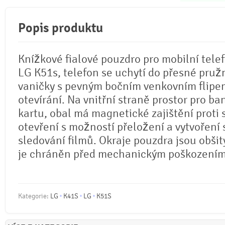
Popis produktu
Knížkové fialové pouzdro pro mobilní tele
LG K51s, telefon se uchytí do přesné pruž
vaničky s pevným bočním venkovním flipe
otevírání. Na vnitřní straně prostor pro b
kartu, obal má magnetické zajištění prot
otevření s možností přeložení a vytvoření 
sledování filmů. Okraje pouzdra jsou obšity
je chráněn před mechanickým poškozením
Kategorie:
LG
K41S
LG
K51S