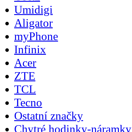
Umidigi
Aligator
myPhone
Infinix
Acer
ZTE
TCL
Tecno
Ostatní značky
Chytré hodinky-náramky