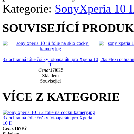
Kategorie:
Sony
Xperia 10 I
SOUVISEJÍCÍ PRODU
3x ochranná fólie čočky fotoaparátu pro Xperia 10
2ks Flexi ochrann
III
Cena:
179
Kč
Skladem
Související
VÍCE Z KATEGORIE
3x ochranná fólie čočky fotoaparátu pro Xperia
10 II
Cena:
167
Kč
Skladem