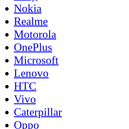
Nokia
Realme
Motorola
OnePlus
Microsoft
Lenovo
HTC
Vivo
Caterpillar
Oppo