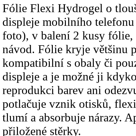
Fólie Flexi Hydrogel o tlo
displeje mobilního telefonu
foto), v balení 2 kusy fólie, 
návod. Fólie kryje většinu p
kompatibilní s obaly či pouz
displeje a je možné ji kdyko
reprodukci barev ani odezvu
potlačuje vznik otisků, fle
tlumí a absorbuje nárazy. A
přiložené stěrky.