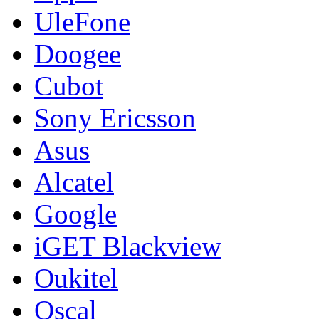
UleFone
Doogee
Cubot
Sony Ericsson
Asus
Alcatel
Google
iGET Blackview
Oukitel
Oscal