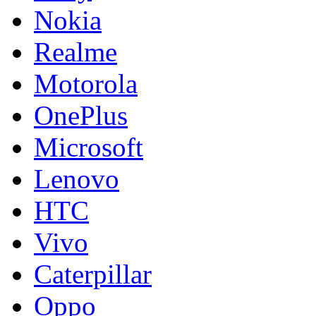
Nokia
Realme
Motorola
OnePlus
Microsoft
Lenovo
HTC
Vivo
Caterpillar
Oppo