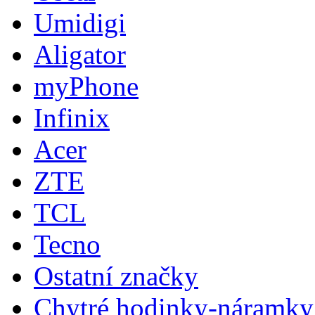
Umidigi
Aligator
myPhone
Infinix
Acer
ZTE
TCL
Tecno
Ostatní značky
Chytré hodinky-náramky