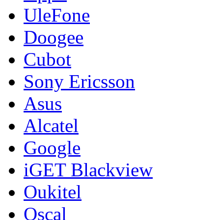
UleFone
Doogee
Cubot
Sony Ericsson
Asus
Alcatel
Google
iGET Blackview
Oukitel
Oscal