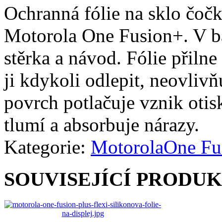
Ochranná fólie na sklo čoč
Motorola One Fusion+. V bal
stěrka a návod. Fólie přiln
ji kdykoli odlepit, neovlivň
povrch potlačuje vznik otisk
tlumí a absorbuje nárazy.
Kategorie:
Motorola
One Fu
SOUVISEJÍCÍ PRODU