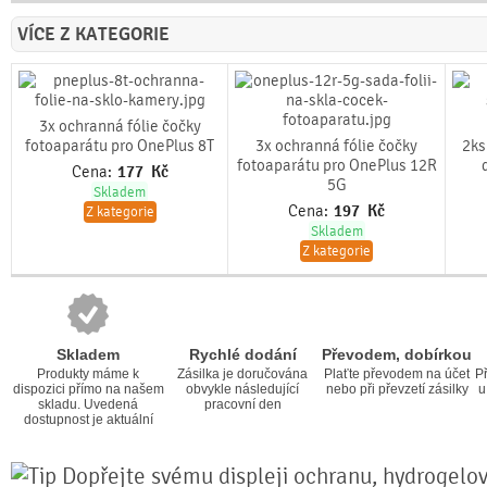
VÍCE Z KATEGORIE
3x ochranná fólie čočky
fotoaparátu pro OnePlus 8T
3x ochranná fólie čočky
2ks
fotoaparátu pro OnePlus 12R
Cena:
177
Kč
5G
Skladem
Cena:
197
Kč
Z kategorie
Skladem
Z kategorie
Skladem
Rychlé dodání
Převodem, dobírkou
Produkty máme k
Zásilka je doručována
Plaťte převodem na účet
Př
dispozici přímo na našem
obvykle následující
nebo při převzetí zásilky
u
skladu. Uvedená
pracovní den
dostupnost je aktuální
Dopřejte svému displeji ochranu, hydrogelová