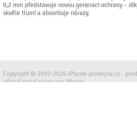
0,2 mm představuje novou generaci ochrany – díky 
skvěle tlumí a absorbuje nárazy.
Copyright © 2010-2026 iPhone-prodejna.cz - pro
příslušenství nejen pro iPhone
Chraňte svůj mobilní telefon za každé situace, 
obalem, pouzdrem nebo krytem.