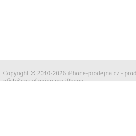
Copyright © 2010-2026 iPhone-prodejna.cz - pro
příslušenství nejen pro iPhone
Chraňte svůj mobilní telefon za každé situace, 
obalem, pouzdrem nebo krytem.