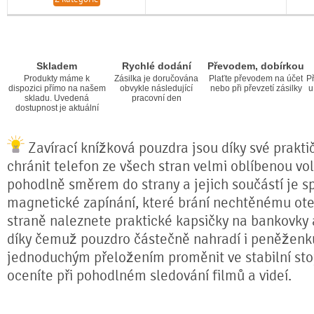
Skladem
Rychlé dodání
Převodem, dobírkou
Produkty máme k
Zásilka je doručována
Plaťte převodem na účet
Př
dispozici přímo na našem
obvykle následující
nebo při převzetí zásilky
u
skladu. Uvedená
pracovní den
dostupnost je aktuální
Zavírací knížková pouzdra jsou díky své prakti
chránit telefon ze všech stran velmi oblíbenou vol
pohodlně směrem do strany a jejich součástí je s
magnetické zapínání, které brání nechtěnému otev
straně naleznete praktické kapsičky na bankovky a
díky čemuž pouzdro částečně nahradí i peněženku.
jednoduchým přeložením proměnit ve stabilní sto
oceníte při pohodlném sledování filmů a videí.