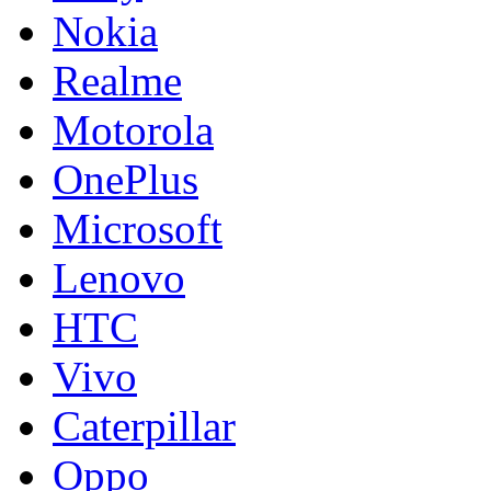
Nokia
Realme
Motorola
OnePlus
Microsoft
Lenovo
HTC
Vivo
Caterpillar
Oppo