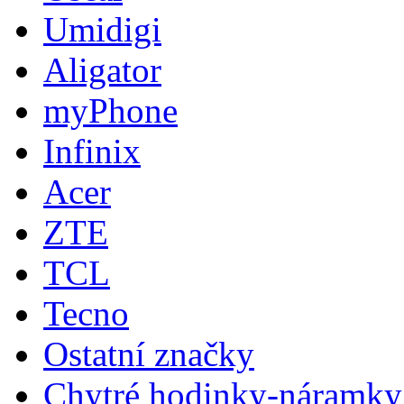
Umidigi
Aligator
myPhone
Infinix
Acer
ZTE
TCL
Tecno
Ostatní značky
Chytré hodinky-náramky