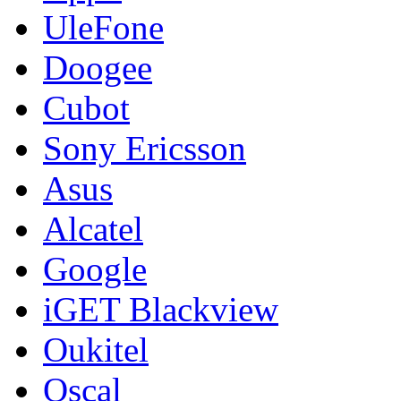
UleFone
Doogee
Cubot
Sony Ericsson
Asus
Alcatel
Google
iGET Blackview
Oukitel
Oscal