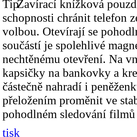
Zavírací knížková pouzdr
schopnosti chránit telefon 
volbou. Otevírají se pohodl
součástí je spolehlivé magne
nechtěnému otevření. Na vni
kapsičky na bankovky a kre
částečně nahradí i peněžen
přeložením proměnit ve stabi
pohodlném sledování filmů 
tisk