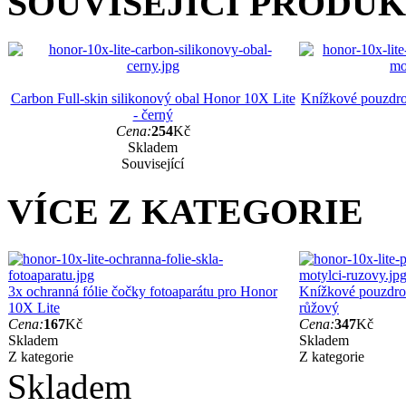
SOUVISEJÍCÍ PRODU
Carbon Full-skin silikonový obal Honor 10X Lite
Knížkové pouzdro
- černý
Cena:
254
Kč
Skladem
Související
VÍCE Z KATEGORIE
3x ochranná fólie čočky fotoaparátu pro Honor
Knížkové pouzdro 
10X Lite
růžový
Cena:
167
Kč
Cena:
347
Kč
Skladem
Skladem
Z kategorie
Z kategorie
Skladem