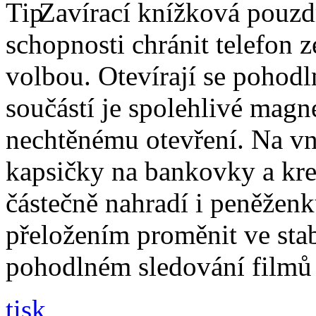
Zavírací knížková pouzdr
schopnosti chránit telefon 
volbou. Otevírají se pohodl
součástí je spolehlivé magne
nechtěnému otevření. Na vni
kapsičky na bankovky a kre
částečně nahradí i peněžen
přeložením proměnit ve stabi
pohodlném sledování filmů 
tisk