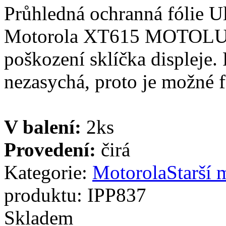
Průhledná ochranná fólie Ul
Motorola XT615 MOTOLUXE.
poškození sklíčka displeje. 
nezasychá, proto je možné fó
V balení:
2ks
Provedení:
čirá
Kategorie:
Motorola
Starší 
produktu:
IPP837
Skladem