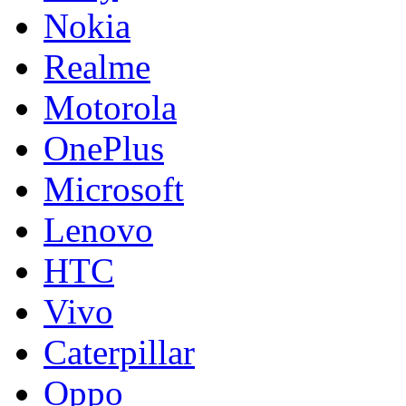
Nokia
Realme
Motorola
OnePlus
Microsoft
Lenovo
HTC
Vivo
Caterpillar
Oppo