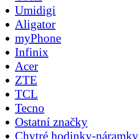
Umidigi
Aligator
myPhone
Infinix
Acer
ZTE
TCL
Tecno
Ostatní značky
Chytré hodinky-náramky