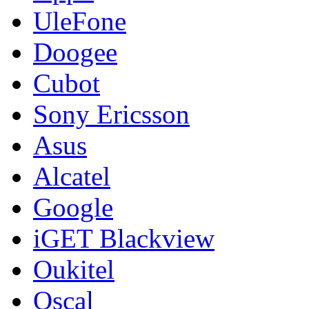
UleFone
Doogee
Cubot
Sony Ericsson
Asus
Alcatel
Google
iGET Blackview
Oukitel
Oscal