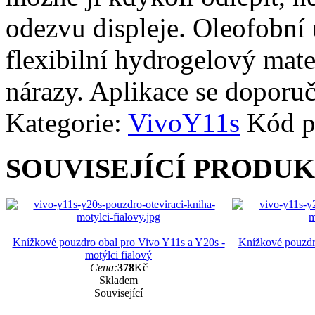
odezvu displeje. Oleofobní 
flexibilní hydrogelový mate
nárazy. Aplikace se doporuč
Kategorie:
Vivo
Y11s
Kód p
SOUVISEJÍCÍ PRODU
Knížkové pouzdro obal pro Vivo Y11s a Y20s -
Knížkové pouzdr
motýlci fialový
Cena:
378
Kč
Skladem
Související