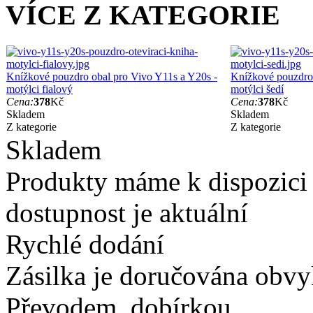
VÍCE Z KATEGORIE
Knížkové pouzdro obal pro Vivo Y11s a Y20s -
Knížkové pouzdro 
motýlci fialový
motýlci šedí
Cena:
378
Kč
Cena:
378
Kč
Skladem
Skladem
Z kategorie
Z kategorie
Skladem
Produkty máme k dispozici
dostupnost je aktuální
Rychlé dodání
Zásilka je doručována obvyk
Převodem, dobírkou