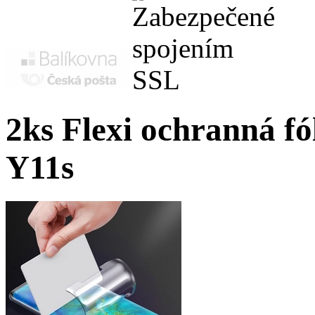
2ks Flexi ochranná fól
Y11s