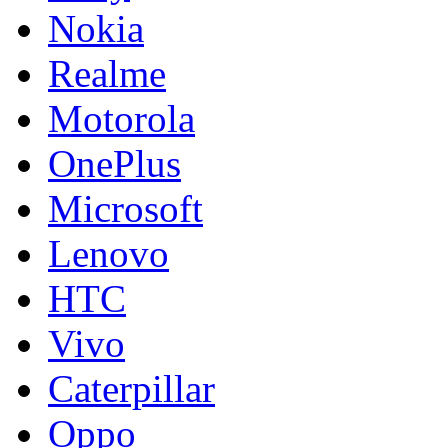
Nokia
Realme
Motorola
OnePlus
Microsoft
Lenovo
HTC
Vivo
Caterpillar
Oppo