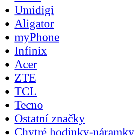
Umidigi
Aligator
myPhone
Infinix
Acer
ZTE
TCL
Tecno
Ostatní značky
Chytré hodinky-náramky