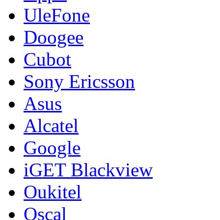
UleFone
Doogee
Cubot
Sony Ericsson
Asus
Alcatel
Google
iGET Blackview
Oukitel
Oscal