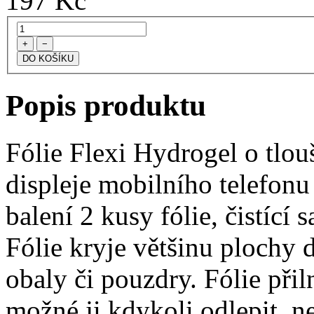
197
Kč
+
−
Popis produktu
Fólie Flexi Hydrogel o tlo
displeje mobilního telefonu 
balení 2 kusy fólie, čistící 
Fólie kryje většinu plochy d
obaly či pouzdry. Fólie přiln
možné ji kdykoli odlepit, n