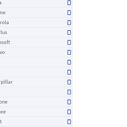
a
me
rola
lus
osoft
vo
pillar
o
one
gee
t