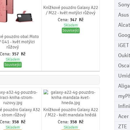
Sony
Knížkové pouzdro Galaxy A22
/ M22 - květ motýlci růžový
Asus
Cena:
347
Kč
Alcat
Skladem
Související
Goog
vé pouzdro obal Moto
 G41 - květ motýlci
iGET
růžový
Cena:
357
Kč
Ouki
Skladem
Osca
Související
Umid
Aliga
myP
Infin
é pouzdro Galaxy A32
Knížkové pouzdro Galaxy A22
- strom růžový
/ M22 - květ mandala hnědá
Acer
Cena:
358
Kč
Cena:
358
Kč
ZTE
Skladem
Skladem