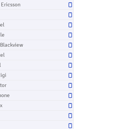
 Ericsson
el
le
 Blackview
tel
l
igi
tor
hone
ix