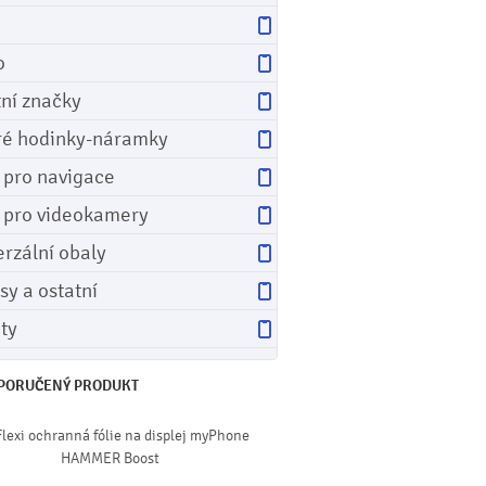
o
tní značky
ré hodinky-náramky
e pro navigace
e pro videokamery
erzální obaly
sy a ostatní
ety
PORUČENÝ PRODUKT
Flexi ochranná fólie na displej myPhone
HAMMER Boost