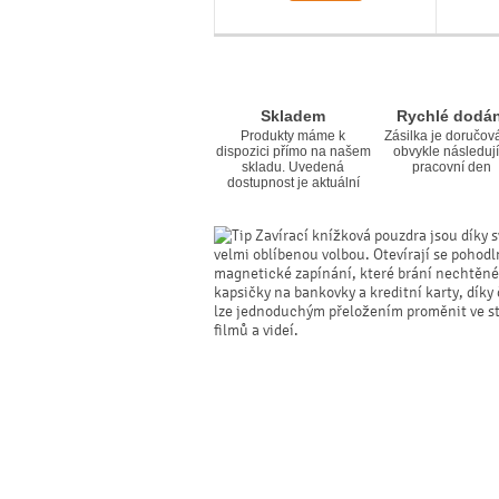
Skladem
Rychlé dodán
Produkty máme k
Zásilka je doručov
dispozici přímo na našem
obvykle následují
skladu. Uvedená
pracovní den
dostupnost je aktuální
Zavírací knížková pouzdra jsou díky s
velmi oblíbenou volbou. Otevírají se pohodl
magnetické zapínání, které brání nechtěné
kapsičky na bankovky a kreditní karty, dík
lze jednoduchým přeložením proměnit ve sta
filmů a videí.