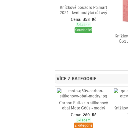
Knížkové pouzdro P Smart
2021 - květ motýlci růžový
Cena:
358
Kč
Skladem
Související
Knížko
G31 /
VÍCE Z KATEGORIE
Carbon Full-skin silikonový
obal Moto G60s - modrý
Knížkov
Cena:
289
Kč
Skladem
Z kategorie