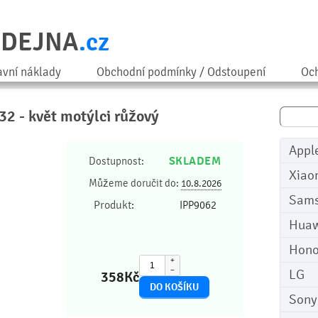
ODEJNA
.cz
avní náklady
Obchodní podmínky / Odstoupení
Och
2 - květ motýlci růžový
Appl
SKLADEM
Dostupnost:
Xiao
Můžeme doručit do:
10.8.2026
Sam
Produkt:
IPP9062
Huaw
Hono
+
−
LG
358
Kč
Sony