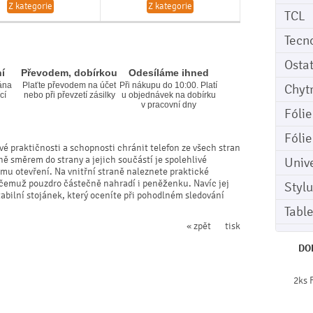
Z kategorie
Z kategorie
TCL
Tecn
Osta
í
Převodem, dobírkou
Odesíláme ihned
ána
Plaťte převodem na účet
Při nákupu do 10:00. Platí
Chyt
cí
nebo při převzetí zásilky
u objednávek na dobírku
v pracovní dny
Fóli
Fóli
vé praktičnosti a schopnosti chránit telefon ze všech stran
ně směrem do strany a jejich součástí je spolehlivé
Univ
mu otevření. Na vnitřní straně naleznete praktické
y čemuž pouzdro částečně nahradí i peněženku. Navíc jej
Stylu
bilní stojánek, který oceníte při pohodlném sledování
Tabl
« zpět
tisk
DO
2ks 