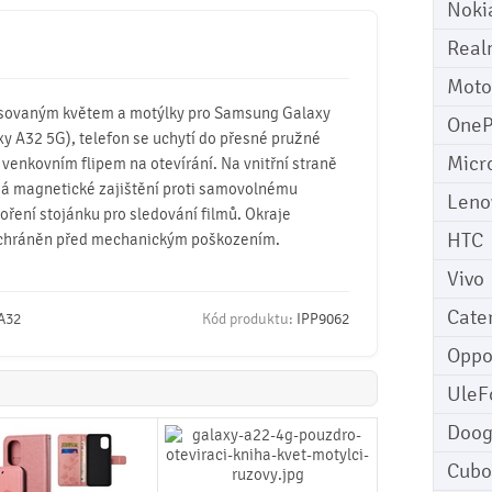
Noki
Real
Moto
isovaným květem a motýlky pro Samsung Galaxy
OneP
y A32 5G), telefon se uchytí do přesné pružné
Micr
venkovním flipem na otevírání. Na vnitřní straně
 má magnetické zajištění proti samovolnému
Leno
oření stojánku pro sledování filmů. Okraje
HTC
je chráněn před mechanickým poškozením.
Vivo
Cater
A32
Kód produktu:
IPP9062
Opp
UleF
Doo
Cubo