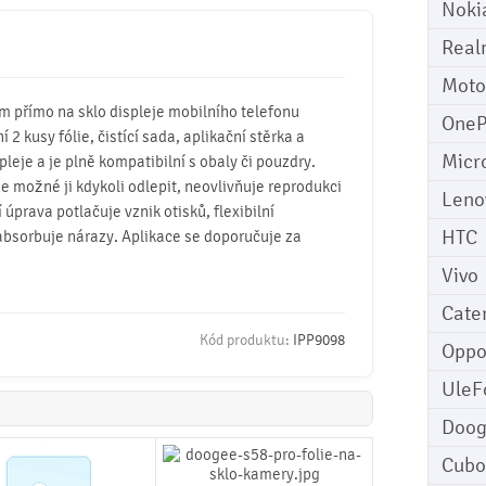
Noki
Real
Moto
mm přímo na sklo displeje mobilního telefonu
OneP
 2 kusy fólie, čistící sada, aplikační stěrka a
Micr
pleje a je plně kompatibilní s obaly či pouzdry.
 je možné ji kdykoli odlepit, neovlivňuje reprodukci
Leno
úprava potlačuje vznik otisků, flexibilní
HTC
absorbuje nárazy. Aplikace se doporučuje za
Vivo
Cater
Kód produktu:
IPP9098
Opp
UleF
Doo
Cubo