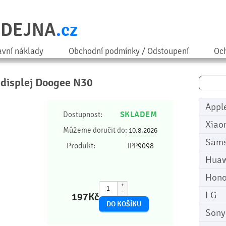
ODEJNA
.cz
avní náklady
Obchodní podmínky / Odstoupení
Och
a displej Doogee N30
Appl
SKLADEM
Dostupnost:
Xiao
Můžeme doručit do:
10.8.2026
Sam
Produkt:
IPP9098
Huaw
Hono
+
−
LG
197
Kč
Sony