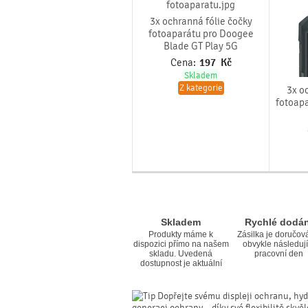
3x ochranná fólie čočky
fotoaparátu pro Doogee
Blade GT Play 5G
Cena:
197
Kč
Skladem
Z kategorie
3x o
fotoapa
Skladem
Rychlé dodán
Produkty máme k
Zásilka je doručov
dispozici přímo na našem
obvykle následují
skladu. Uvedená
pracovní den
dostupnost je aktuální
Dopřejte svému displeji ochranu, hyd
generaci ochrany – díky své flexibilitě skvě