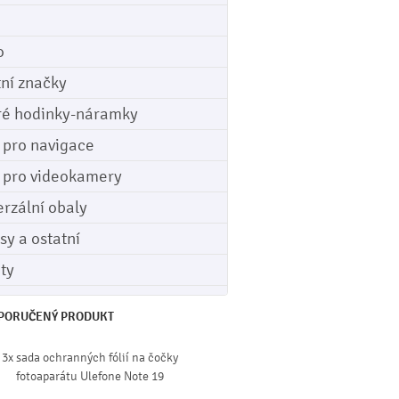
o
tní značky
ré hodinky-náramky
e pro navigace
e pro videokamery
erzální obaly
sy a ostatní
ety
PORUČENÝ PRODUKT
3x sada ochranných fólií na čočky
fotoaparátu Ulefone Note 19