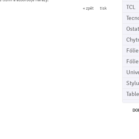
TCL
« zpět
tisk
Tecn
Osta
Chyt
Fóli
Fóli
Univ
Stylu
Tabl
DO