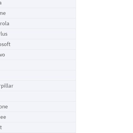
a
me
rola
lus
osoft
vo
pillar
o
one
gee
t