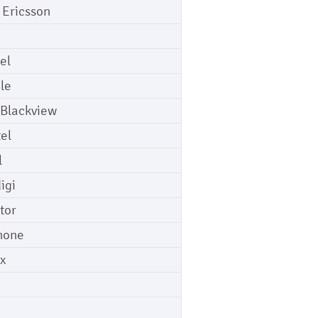
 Ericsson
el
le
 Blackview
tel
l
igi
tor
hone
ix