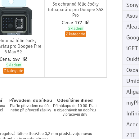
3x ochranná fólie čočky
Sony
fotoaparátu pro Doogee S58
Asus
Pro
Cena:
177
Kč
Alcat
Skladem
Z kategorie
Goog
chranná fólie čočky
rátu pro Doogee Fire
iGET
6 Max 5G
Ouki
Cena:
197
Kč
Skladem
Osca
Z kategorie
Umid
Aliga
í
Převodem, dobírkou
Odesíláme ihned
myP
ána
Plaťte převodem na účet
Při nákupu do 10:00. Platí
cí
nebo při převzetí zásilky
u objednávek na dobírku
Infin
v pracovní dny
Acer
rogelová fólie o tloušťce 0,2 mm představuje novou
ZTE
le tlumí a absorbuje nárazy.