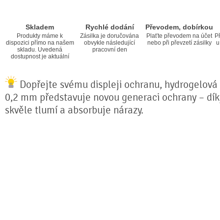
Skladem
Rychlé dodání
Převodem, dobírkou
Produkty máme k
Zásilka je doručována
Plaťte převodem na účet
Př
dispozici přímo na našem
obvykle následující
nebo při převzetí zásilky
u
skladu. Uvedená
pracovní den
dostupnost je aktuální
Dopřejte svému displeji ochranu, hydrogelová f
0,2 mm představuje novou generaci ochrany – díky 
skvěle tlumí a absorbuje nárazy.