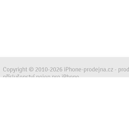
Copyright © 2010-2026 iPhone-prodejna.cz - pro
příslušenství nejen pro iPhone
Chraňte svůj mobilní telefon za každé situace, 
obalem, pouzdrem nebo krytem.