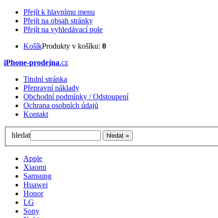
Přejít k hlavnímu menu
Přejít na obsah stránky
Přejít na vyhledávací pole
Košík
Produkty v košíku:
0
iPhone-prodejna
.cz
Titulní stránka
Přepravní náklady
Obchodní podmínky / Odstoupení
Ochrana osobních údajů
Kontakt
hledat
Apple
Xiaomi
Samsung
Huawei
Honor
LG
Sony