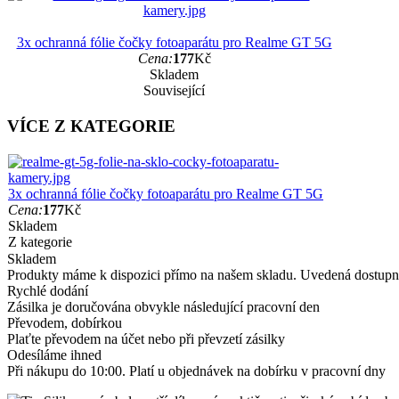
3x ochranná fólie čočky fotoaparátu pro Realme GT 5G
Cena:
177
Kč
Skladem
Související
VÍCE Z KATEGORIE
3x ochranná fólie čočky fotoaparátu pro Realme GT 5G
Cena:
177
Kč
Skladem
Z kategorie
Skladem
Produkty máme k dispozici přímo na našem skladu. Uvedená dostupno
Rychlé dodání
Zásilka je doručována obvykle následující pracovní den
Převodem, dobírkou
Plaťte převodem na účet nebo při převzetí zásilky
Odesíláme ihned
Při nákupu do 10:00. Platí u objednávek na dobírku v pracovní dny