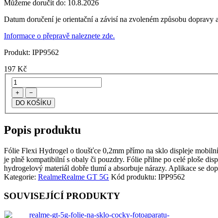
Můžeme doručit do:
10.8.2026
Datum doručení je orientační a závisí na zvoleném způsobu dopravy a
Informace o přepravě naleznete zde.
Produkt:
IPP9562
197
Kč
+
−
Popis produktu
Fólie Flexi Hydrogel o tloušťce 0,2mm přímo na sklo displeje mobilního
je plně kompatibilní s obaly či pouzdry. Fólie přilne po celé ploše dis
hydrogelový materiál dobře tlumí a absorbuje nárazy. Aplikace se dop
Kategorie:
Realme
Realme GT 5G
Kód produktu:
IPP9562
SOUVISEJÍCÍ PRODUKTY