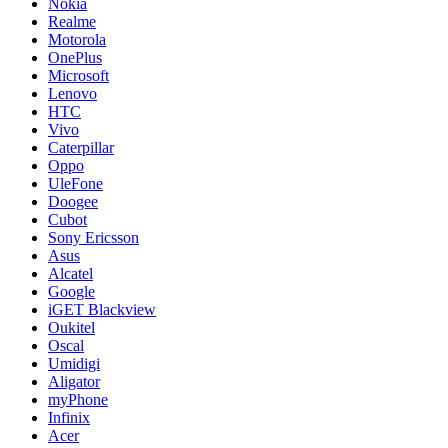
Nokia
Realme
Motorola
OnePlus
Microsoft
Lenovo
HTC
Vivo
Caterpillar
Oppo
UleFone
Doogee
Cubot
Sony Ericsson
Asus
Alcatel
Google
iGET Blackview
Oukitel
Oscal
Umidigi
Aligator
myPhone
Infinix
Acer