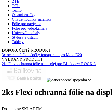
ZTE
TCL
Tecno
Ostatní značky
Chytré hodinky-náramky
Fólie pro navigace
Fólie pro videokamery
Univerzální obaly
Stylusy a ostatní
Tablety
DOPORUČENÝ PRODUKT
3x ochranná fólie čočky fotoaparátu pro Moto E20
VYBRANÝ PRODUKT
2ks Flexi ochranná fólie na displej pro Blackview ROCK 3
2ks Flexi ochranná fólie na dis
Dostupnost:
SKLADEM